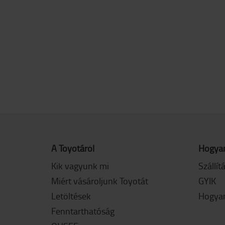
A Toyotáról
Hogyan
Kik vagyunk mi
Szállít
Miért vásároljunk Toyotát
GYIK
Letöltések
Hogyan
Fenntarthatóság