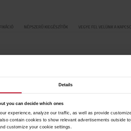
FIKÁCIÓ
NÉPSZERŰ KIEGÉSZÍTŐK
VEGYE FEL VELÜNK A KAPCS
Specifikáció
matic töltőrendszerrel könnyen után lehet
Speci
Details
is időpontja a töltési folyamat végén van. A
nál az akkumulátorok desztillált vízzel való
Tömeg
rtály könnyen mozgatható, a 12 voltos
Szín
:
but you can decide which ones
mulátort.
Magas
ur experience, analyze our traffic, as well as provide customi
Széles
lso contain cookies to show relevant advertisements outside toy
Hossz
and customize your cookie settings.