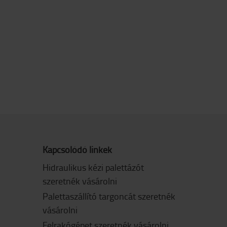
Kapcsolódó linkek
Hidraulikus kézi palettázót
szeretnék vásárolni
Palettaszállító targoncát szeretnék
vásárolni
Felrakógépet szeretnék vásárolni