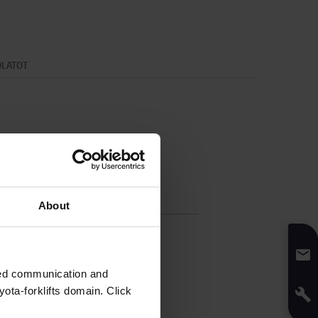
OLATOT
fikáció
About
:
19,2
kg
Kék
ság
:
1,2
m
zed communication and
ség
:
54
cm
ota-forklifts domain. Click
úság
:
63
cm