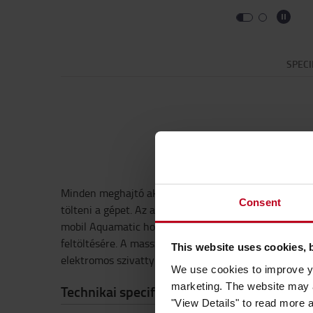
SPECI
Minden meghajtó akkumulátor használ vizet. Az aqua
Consent
tölteni a gépet. Az akkumulátor feltöltésének optimál
mobil Aquamatic hordó gyors és egyszerű megoldást kí
feltöltésére. A masszív kocsira szerelt 60 literes ta
This website uses cookies, 
elektromos szivattyú pedig precízen tölti fel az akku
We use cookies to improve yo
marketing. The website may a
Technikai specifikációk
"View Details" to read more 