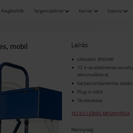
Kiegészítők
Targoncabérlet
Karrier
Szerviz
Leírás
es, mobil
cikkszám
:
850496
12 V-os elektromos szivatty
akkumulátorral
Karbantartásmentes zselés
Plug-in töltő
Tárolórekesz
TELJES LEÍRÁS MEGNYITÁSA
Mennyiség