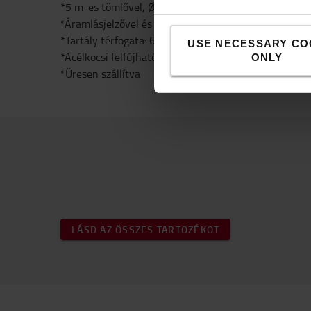
*5 m-es tömlővel, Ø 10 x 2 mm
*Áramlásjelzővel és csatlakozóval
*Tartály térfogata: 60 liter
USE NECESSARY CO
*Acélkocsi felfújható kerekekkel
ONLY
*Üresen szállítva
LÁSD AZ ÖSSZES TARTOZÉKOT