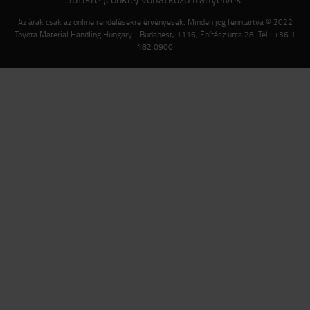
Az árak csak az online rendelésekre érvényesek. Minden jog fenntartva © 2022
Toyota Material Handling Hungary - Budapest, 1116, Építész utca 28. Tel.: +36 1
482 0900