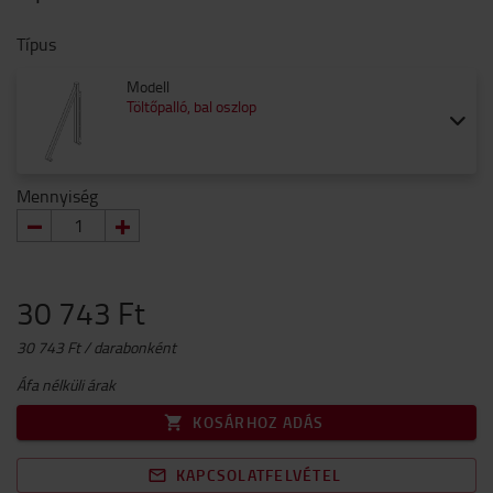
Típus
Modell
Töltőpalló, bal oszlop
Mennyiség
30 743 Ft
30 743 Ft / darabonként
Áfa nélküli árak
KOSÁRHOZ ADÁS
KAPCSOLATFELVÉTEL