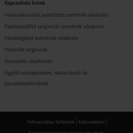
Kapcsolódó linkek
Hidraulikus kézi palettázót szeretnék vásárolni
Palettaszállító targoncát szeretnék vásárolni
Felrakógépet szeretnék vásárolni
Használt targoncák
Visszaélés-bejelentés
Ügyfél visszajelzések, reklamációk és
panaszbejelentések
Felhasználási feltételek
Adatvédelem
Sütikre (cookie) vonatkozó irányelvek