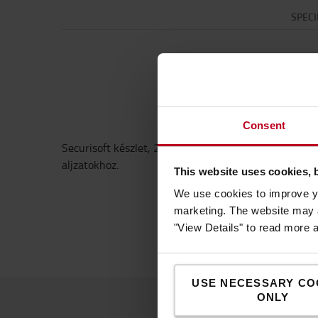
SPECI
Consent
Securisoft készlet, 2 db másodlagos érintkező. Haszn
aljzatokhoz.
This website uses cookies, 
We use cookies to improve yo
marketing. The website may a
"View Details" to read more 
USE NECESSARY CO
ONLY