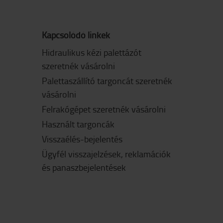
Kapcsolódó linkek
Hidraulikus kézi palettázót
szeretnék vásárolni
Palettaszállító targoncát szeretnék
vásárolni
Felrakógépet szeretnék vásárolni
Használt targoncák
Visszaélés-bejelentés
Ügyfél visszajelzések, reklamációk
és panaszbejelentések