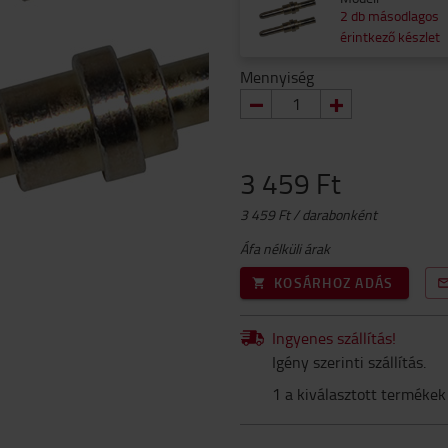
2 db másodlagos
érintkező készlet
Mennyiség
3 459 Ft
3 459 Ft / darabonként
Áfa nélküli árak
KOSÁRHOZ ADÁS
Ingyenes szállítás!
Igény szerinti szállítás.
1 a kiválasztott termékek