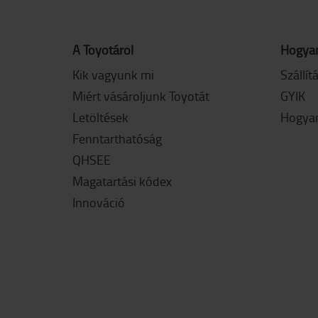
A Toyotáról
Hogyan
Kik vagyunk mi
Szállít
Miért vásároljunk Toyotát
GYIK
Letöltések
Hogyan
Fenntarthatóság
QHSEE
Magatartási kódex
Innováció