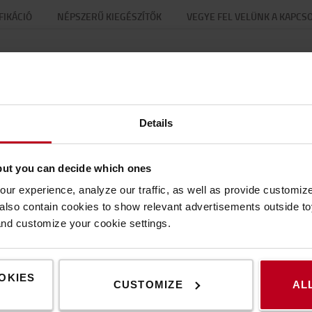
FIKÁCIÓ
NÉPSZERŰ KIEGÉSZÍTŐK
VEGYE FEL VELÜNK A KAPCS
Specifikáció
Details
álható pilóta érintkezőként Eaxtron dugókhoz és
Speci
but you can decide which ones
Tömeg
ur experience, analyze our traffic, as well as provide customi
Magas
lso contain cookies to show relevant advertisements outside toy
Széles
and customize your cookie settings.
Hossz
OKIES
CUSTOMIZE
AL