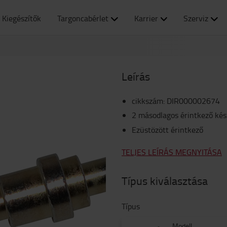
Kiegészítők
Targoncabérlet
Karrier
Szerviz
Leírás
cikkszám
:
DIR000002674
2 másodlagos érintkező kés
Ezüstözött érintkező
TELJES LEÍRÁS MEGNYITÁSA
Típus kiválasztása
Típus
Modell