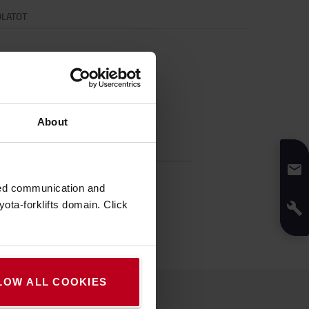
OLATOT
About
fikáció
:
12
g
zed communication and
ság
:
8
mm
ota-forklifts domain. Click
ség
:
8
mm
úság
:
3,7
cm
LOW ALL COOKIES