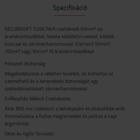
Specifikáció
SECURISOFT 320A Férfi csatlakozó 50mm²-es
áramérintkezőkkel, fekete kábelbilincsekkel, kódoló
kulccsal és zárómechanizmussal. Elérhető 50mm²,
70mm² vagy 95mm² fő áramérintkezőkkel.
Fokozott Biztonság
Megakadályozza a véletlen leválást, és biztosítja az
üzemeltető és a berendezés biztonságát egy
szabadalmaztatott zármechanizmussal.
Erőfeszítés Nélküli Csatlakozás
Akár 80%-kal csökkenti a behelyezési és eltávolítási erőt,
minimalizálva a fizikai megterhelést és javítva a napi
ergonómiát.
Okos és Agilis Tervezés