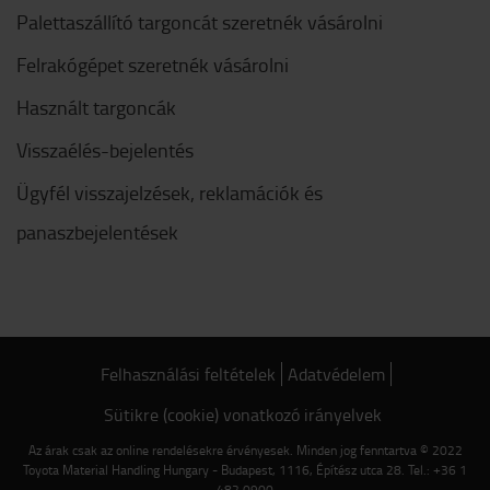
Palettaszállító targoncát szeretnék vásárolni
Felrakógépet szeretnék vásárolni
Használt targoncák
Visszaélés-bejelentés
Ügyfél visszajelzések, reklamációk és
panaszbejelentések
Felhasználási feltételek
Adatvédelem
Sütikre (cookie) vonatkozó irányelvek
Az árak csak az online rendelésekre érvényesek. Minden jog fenntartva © 2022
Toyota Material Handling Hungary - Budapest, 1116, Építész utca 28. Tel.: +36 1
482 0900