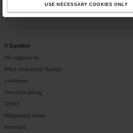
USE NECESSARY COOKIES ONLY
A Toyotáról
Kik vagyunk mi
Miért vásároljunk Toyotát
Letöltések
Fenntarthatóság
QHSEE
Magatartási kódex
Innováció