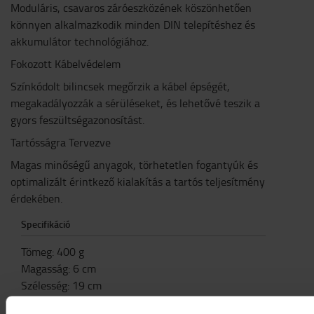
Moduláris, csavaros záróeszközének köszönhetően
könnyen alkalmazkodik minden DIN telepítéshez és
akkumulátor technológiához.
Fokozott Kábelvédelem
Színkódolt bilincsek megőrzik a kábel épségét,
megakadályozzák a sérüléseket, és lehetővé teszik a
gyors feszültségazonosítást.
Tartósságra Tervezve
Magas minőségű anyagok, törhetetlen fogantyúk és
optimalizált érintkező kialakítás a tartós teljesítmény
érdekében.
Specifikáció
Tömeg
:
400
g
Magasság
:
6
cm
Szélesség
:
19
cm
Hosszúság
:
13
cm