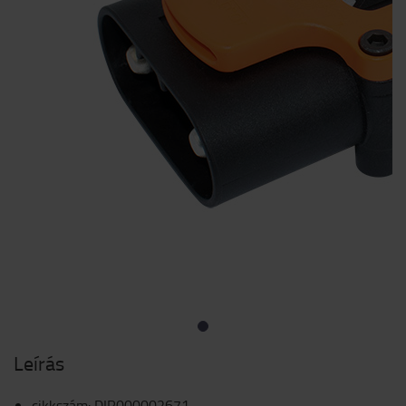
Leírás
cikkszám
:
DIR000002671