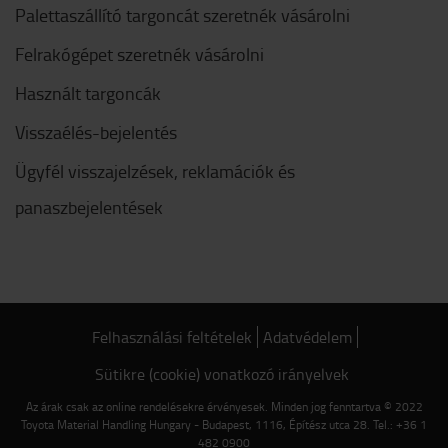
Palettaszállító targoncát szeretnék vásárolni
Felrakógépet szeretnék vásárolni
Használt targoncák
Visszaélés-bejelentés
Ügyfél visszajelzések, reklamációk és
panaszbejelentések
Felhasználási feltételek
Adatvédelem
Sütikre (cookie) vonatkozó irányelvek
Az árak csak az online rendelésekre érvényesek. Minden jog fenntartva © 2022
Toyota Material Handling Hungary - Budapest, 1116, Építész utca 28. Tel.: +36 1
482 0900