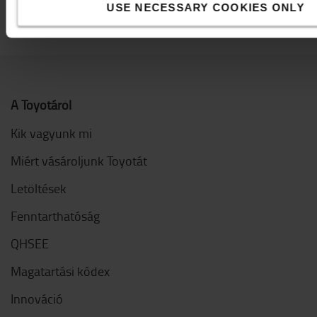
USE NECESSARY COOKIES ONLY
A Toyotáról
Kik vagyunk mi
Miért vásároljunk Toyotát
Letöltések
Fenntarthatóság
QHSEE
Magatartási kódex
Innováció