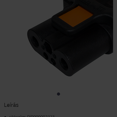
Leírás
cikkszám
:
DIR000002723