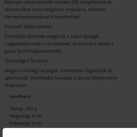
Könnyen alkalmazkodik minden DIN telepítéshez és
akkumulátor technológiához moduláris, csavaros
zármechanizmusának köszönhetően.
Fokozott Kábelvédelem
Színkódolt bilincsek megőrzik a kábel épségét,
megakadályozzák a sérüléseket, és lehetővé teszik a
gyors feszültségazonosítást.
Tartósságra Tervezve
Magas minőségű anyagok, törhetetlen fogantyúk és
optimalizált érintkezési tervezés a tartós teljesítmény
érdekében.
Specifikáció
Tömeg
:
200
g
Magasság
:
6
cm
Szélesség
:
9
cm
Hosszúság
:
13
cm