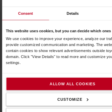
Consent
Details
Népszerű kiegészítők
This website uses cookies, but you can decide which ones
We use cookies to improve your experience, analyze our traff
provide customized communication and marketing. The webs
LÁSD AZ ÖSSZES TARTOZÉKOT
contain cookies to show relevant advertisements outside toyot
domain. Click "View Details" to read more and customize yo
settings.
ALLOW ALL COOKIES
Vegye fel velünk a kapcsolatot
CUSTOMIZE