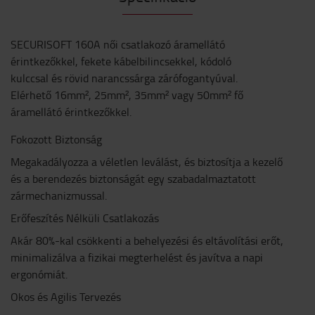
SECURISOFT 160A női csatlakozó áramellátó
érintkezőkkel, fekete kábelbilincsekkel, kódoló
kulccsal és rövid narancssárga zárófogantyúval.
Elérhető 16mm², 25mm², 35mm² vagy 50mm² fő
áramellátó érintkezőkkel.
Fokozott Biztonság
Megakadályozza a véletlen leválást, és biztosítja a kezelő
és a berendezés biztonságát egy szabadalmaztatott
zármechanizmussal.
Erőfeszítés Nélküli Csatlakozás
Akár 80%-kal csökkenti a behelyezési és eltávolítási erőt,
minimalizálva a fizikai megterhelést és javítva a napi
ergonómiát.
Okos és Agilis Tervezés