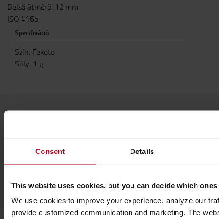
Belső átmérő: 12 mm
ISO 4165
Specifikáció
Szín
:
Fekete
Súly
:
1
g
Népszerű kiegészítők
Consent
Details
LÁSD AZ ÖSSZES TARTOZÉKOT
This website uses cookies, but you can decide which ones
We use cookies to improve your experience, analyze our traff
provide customized communication and marketing. The webs