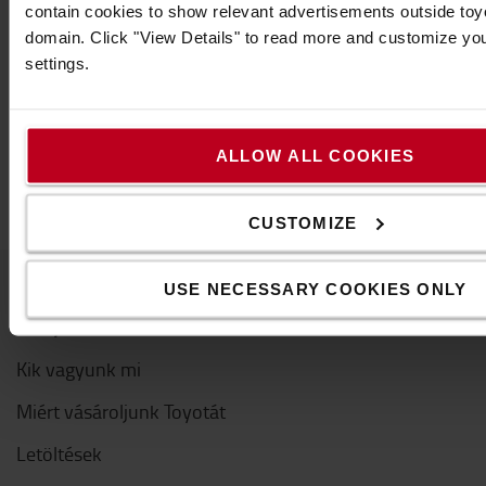
contain cookies to show relevant advertisements outside toyot
domain. Click "View Details" to read more and customize yo
Vegye fel velünk a kapcsolatot
settings.
ALLOW ALL COOKIES
CUSTOMIZE
USE NECESSARY COOKIES ONLY
A Toyotáról
Kik vagyunk mi
Miért vásároljunk Toyotát
Letöltések