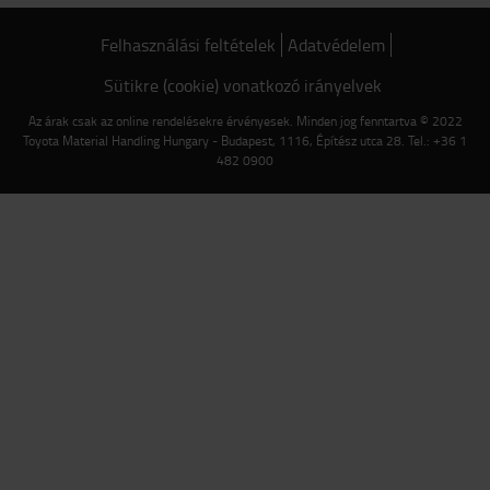
Felhasználási feltételek
Adatvédelem
Sütikre (cookie) vonatkozó irányelvek
Az árak csak az online rendelésekre érvényesek. Minden jog fenntartva © 2022
Toyota Material Handling Hungary - Budapest, 1116, Építész utca 28. Tel.: +36 1
482 0900