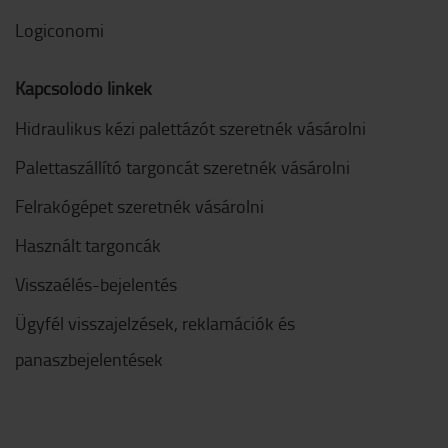
Logiconomi
Kapcsolódó linkek
Hidraulikus kézi palettázót szeretnék vásárolni
Palettaszállító targoncát szeretnék vásárolni
Felrakógépet szeretnék vásárolni
Használt targoncák
Visszaélés-bejelentés
Ügyfél visszajelzések, reklamációk és
panaszbejelentések