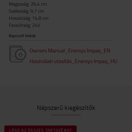
Magasság
:
26,4
cm
Szélesség
:
9,7
cm
Hosszúság
:
14,8
cm
Feszültség
:
24V
Kapcsolt linkek
Owners Manual_Enersys Impaq_EN
Használati utasítás_Enersys Impaq_HU
Népszerű kiegészítők
LÁSD AZ ÖSSZES TARTOZÉKOT