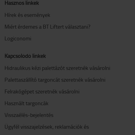
Hasznos linkek
Hírek és események
Miért érdemes a BT Liftert választani?
Logiconomi
Kapcsolódó linkek
Hidraulikus kézi palettázót szeretnék vásárolni
Palettaszállító targoncát szeretnék vásárolni
Felrakógépet szeretnék vásárolni
Használt targoncák
Visszaélés-bejelentés
Ügyfél visszajelzések, reklamációk és