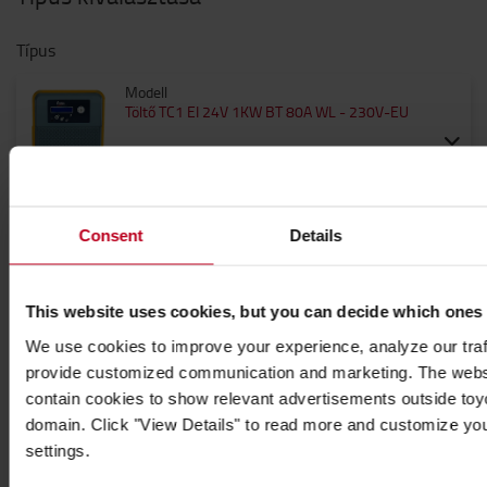
Típus
Modell
Töltő TC1 EI 24V 1KW BT 80A WL - 230V-EU
Mennyiség
Consent
Details
This website uses cookies, but you can decide which ones
166 396 Ft
We use cookies to improve your experience, analyze our traff
provide customized communication and marketing. The webs
166 396 Ft / darabonként
contain cookies to show relevant advertisements outside toyot
Áfa nélküli árak
domain. Click "View Details" to read more and customize yo
settings.
KOSÁRHOZ ADÁS