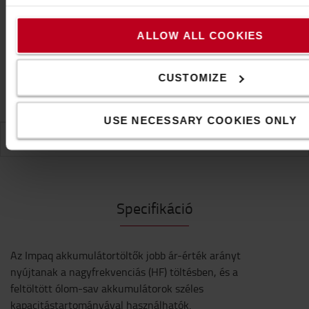
KAPCSOLATFELVÉTEL
ALLOW ALL COOKIES
Ingyenes szállítás!
Igény szerinti szállítás.
CUSTOMIZE
1 a kiválasztott termékek később kerülnek kiszállításra
USE NECESSARY COOKIES ONLY
SPECIFIKÁCIÓ
Specifikáció
Az Impaq akkumulátortöltők jobb ár-érték arányt
nyújtanak a nagyfrekvenciás (HF) töltésben, és a
feltöltött ólom-sav akkumulátorok széles
kapacitástartományával használhatók.