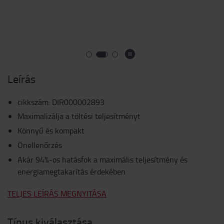
Leírás
cikkszám
:
DIR000002893
Maximalizálja a töltési teljesítményt
Könnyű és kompakt
Önellenőrzés
Akár 94%-os hatásfok a maximális teljesítmény és
energiamegtakarítás érdekében
TELJES LEÍRÁS MEGNYITÁSA
Típus kiválasztása