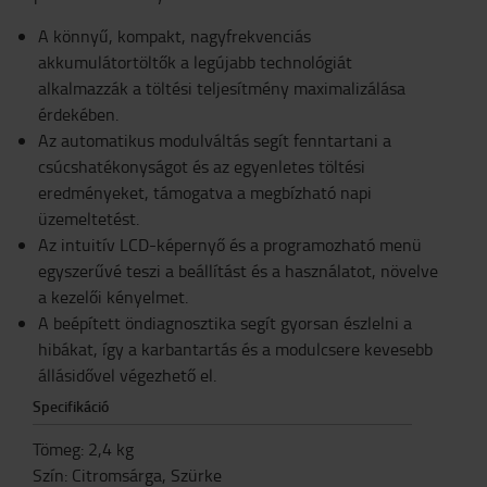
A könnyű, kompakt, nagyfrekvenciás
akkumulátortöltők a legújabb technológiát
alkalmazzák a töltési teljesítmény maximalizálása
érdekében.
Az automatikus modulváltás segít fenntartani a
csúcshatékonyságot és az egyenletes töltési
eredményeket, támogatva a megbízható napi
üzemeltetést.
Az intuitív LCD-képernyő és a programozható menü
egyszerűvé teszi a beállítást és a használatot, növelve
a kezelői kényelmet.
A beépített öndiagnosztika segít gyorsan észlelni a
hibákat, így a karbantartás és a modulcsere kevesebb
állásidővel végezhető el.
Specifikáció
Tömeg
:
2,4
kg
Szín
:
Citromsárga, Szürke