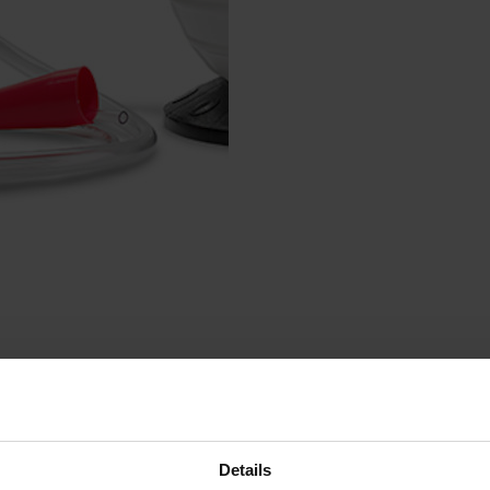
FIKÁCIÓ
NÉPSZERŰ KIEGÉSZÍTŐK
VEGYE FEL VELÜNK A KAPCS
Details