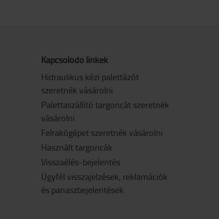
Kapcsolódó linkek
Hidraulikus kézi palettázót
szeretnék vásárolni
Palettaszállító targoncát szeretnék
vásárolni
Felrakógépet szeretnék vásárolni
Használt targoncák
Visszaélés-bejelentés
Ügyfél visszajelzések, reklamációk
és panaszbejelentések