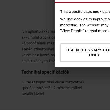
This website uses cookies, 
We use cookies to improve yo
marketing. The website may a
A meghajtó akkumulátorok feltöltése és rakodása köz
"View Details" to read more 
akkumulátorcella és az akkumulátortálca között víz s
károsodásának megelőzése érdekében a víz szintjét re
esetén szivattyúval szabályozni kell. Ez a 6 literes t
USE NECESSARY CO
valamint a hozzá tartozó csövek pontosan ezt a célt s
ONLY
emiatt könnyen tisztítható.
Technikai specifikációk
6 literes kapacitású vákuumszivattyú,
speciális zárófedél, 2 méteres csővel,
saválló kivitel