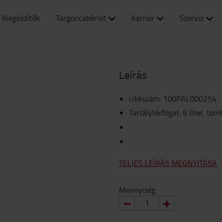
Kiegészítők
Targoncabérlet
Karrier
Szerviz
Leírás
cikkszám
:
100PAL000254
Tartálytérfogat: 6 liter, tö
TELJES LEÍRÁS MEGNYITÁSA
Mennyiség