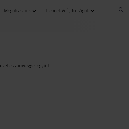
Megoldásaink
Trendek & Újdonságok
mlővel és záróvéggel együtt