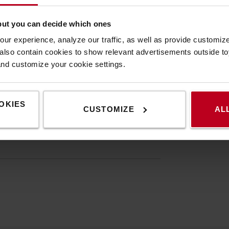
Specifikáció
but you can decide which ones
ur experience, analyze our traffic, as well as provide customi
lso contain cookies to show relevant advertisements outside toy
ben gyakran előfordul, hogy az
and customize your cookie settings.
Speci
zivárog. Az akkumulátor és a tálca
ndszeresen ellenőrizni kell, és szükség
Tömeg
artállyal rendelkező manuális szivattyú,
Szín
:
P
OKIES
CUSTOMIZE
AL
zolgálják. Az összes alkatrész leszerelhető, és