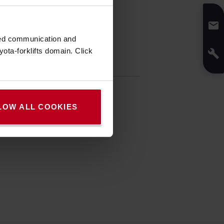
zed communication and
ota-forklifts domain. Click
fikáció
:
1
kg
iros
LOW ALL COOKIES