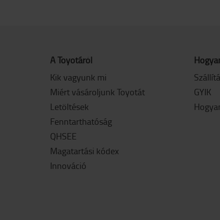
A Toyotáról
Hogyan
Kik vagyunk mi
Szállít
Miért vásároljunk Toyotát
GYIK
Letöltések
Hogyan
Fenntarthatóság
QHSEE
Magatartási kódex
Innováció