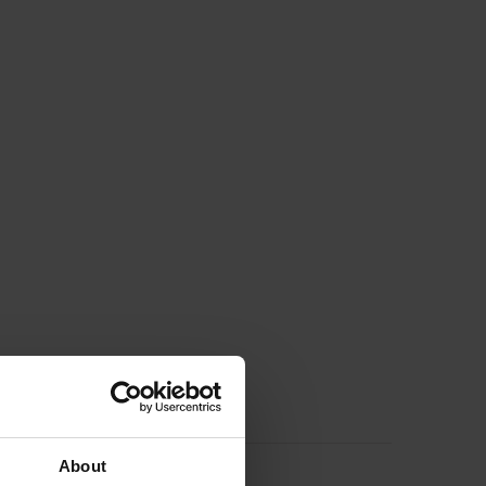
OLATOT
About