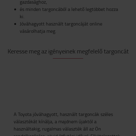
gazdasághoz,
és minden targoncából a lehető legtöbbet hozza
ki.
Jóváhagyott használt targoncáját online
vásárolhatja meg.
Keresse meg az igényeinek megfelelő targoncát
A Toyota jóváhagyott, használt targoncák széles
választékát kínálja, a majdnem újaktól a
használtakig, rugalmas választék áll az Ön
rendelkezésére, rövid átfutási idővel. Elkötelezettek