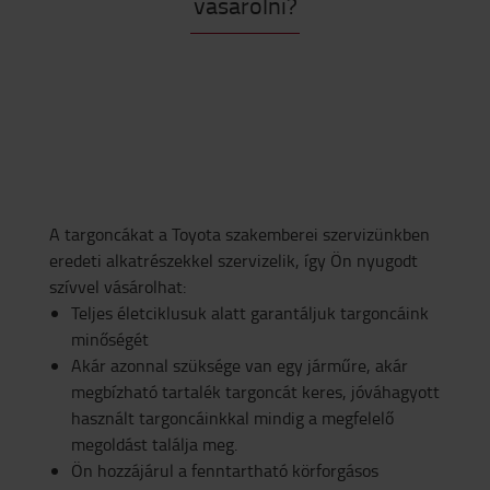
vásárolni?
A targoncákat a Toyota szakemberei szervizünkben
eredeti alkatrészekkel szervizelik, így Ön nyugodt
szívvel vásárolhat:
Teljes életciklusuk alatt garantáljuk targoncáink
minőségét
Akár azonnal szüksége van egy járműre, akár
megbízható tartalék targoncát keres, jóváhagyott
használt targoncáinkkal mindig a megfelelő
megoldást találja meg.
Ön hozzájárul a fenntartható körforgásos