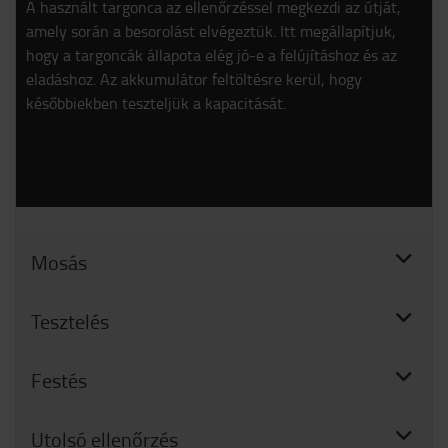
A használt targonca az ellenőrzéssel megkezdi az útját,
amely során a besorolást elvégeztük. Itt megállapítjuk,
hogy a targoncák állapota elég jó-e a felújításhoz és az
eladáshoz. Az akkumulátor feltöltésre kerül, hogy
későbbiekben teszteljük a kapacitását.
Mosás
Tesztelés
Festés
Utolsó ellenőrzés