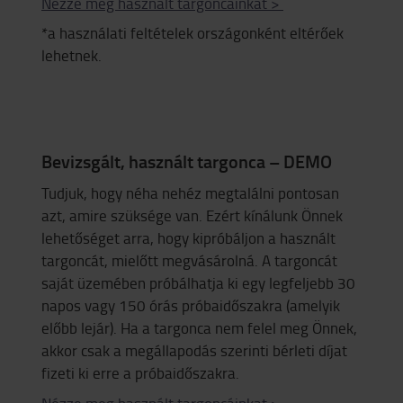
Nézze meg használt targoncáinkat >
*a használati feltételek országonként eltérőek
lehetnek.
Bevizsgált, használt targonca – DEMO
Tudjuk, hogy néha nehéz megtalálni pontosan
azt, amire szüksége van. Ezért kínálunk Önnek
lehetőséget arra, hogy kipróbáljon a használt
targoncát, mielőtt megvásárolná. A targoncát
saját üzemében próbálhatja ki egy legfeljebb 30
napos vagy 150 órás próbaidőszakra (amelyik
előbb lejár). Ha a targonca nem felel meg Önnek,
akkor csak a megállapodás szerinti bérleti díjat
fizeti ki erre a próbaidőszakra.