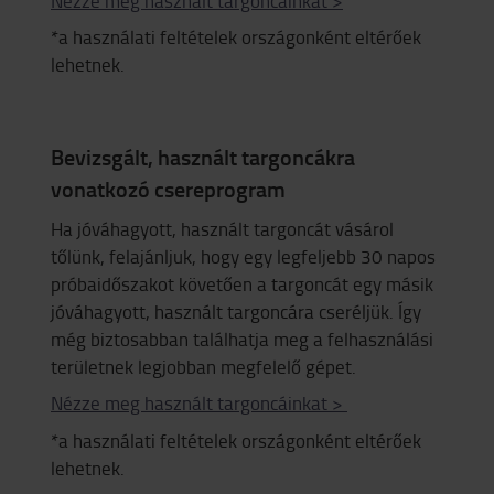
Nézze meg használt targoncáinkat >
*a használati feltételek országonként eltérőek
lehetnek.
Bevizsgált, használt targoncákra
vonatkozó csereprogram
Ha jóváhagyott, használt targoncát vásárol
tőlünk, felajánljuk, hogy egy legfeljebb 30 napos
próbaidőszakot követően a targoncát egy másik
jóváhagyott, használt targoncára cseréljük. Így
még biztosabban találhatja meg a felhasználási
területnek legjobban megfelelő gépet.
Nézze meg használt targoncáinkat >
*a használati feltételek országonként eltérőek
lehetnek.