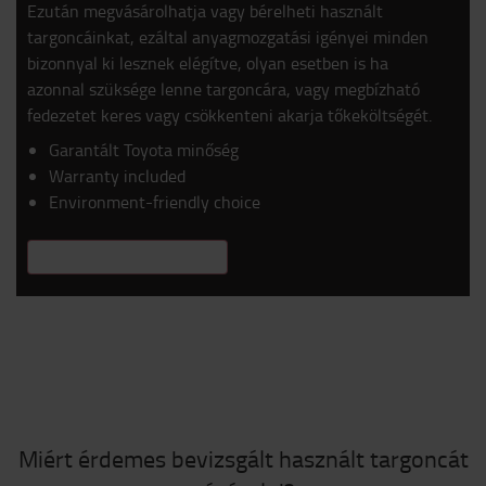
Ezután megvásárolhatja vagy bérelheti használt
targoncáinkat, ezáltal anyagmozgatási igényei minden
bizonnyal ki lesznek elégítve, olyan esetben is ha
azonnal szüksége lenne targoncára, vagy megbízható
fedezetet keres vagy csökkenteni akarja tőkeköltségét.
Garantált Toyota minőség
Warranty included
Environment-friendly choice
TUDJON MEG TÖBBET
Miért érdemes bevizsgált használt targoncát