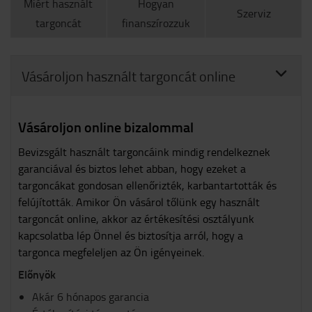
Miért használt
Hogyan
Szerviz
targoncát
finanszírozzuk
Vásároljon használt targoncát online
Vásároljon online bizalommal
Bevizsgált használt targoncáink mindig rendelkeznek
garanciával és biztos lehet abban, hogy ezeket a
targoncákat gondosan ellenőrizték, karbantartották és
felújították. Amikor Ön vásárol tőlünk egy használt
targoncát online, akkor az értékesítési osztályunk
kapcsolatba lép Önnel és biztosítja arról, hogy a
targonca megfeleljen az Ön igényeinek.
Előnyök
Akár 6 hónapos garancia