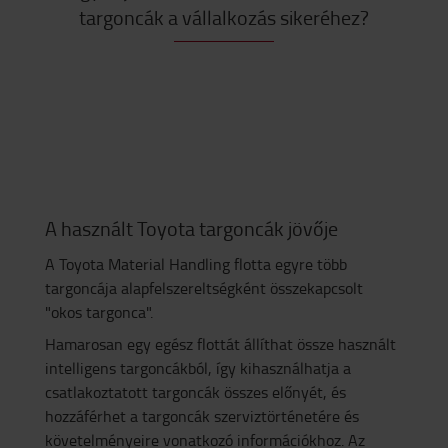
targoncák a vállalkozás sikeréhez?
A használt Toyota targoncák jövője
A Toyota Material Handling flotta egyre több
targoncája alapfelszereltségként összekapcsolt
"okos targonca".
Hamarosan egy egész flottát állíthat össze használt
intelligens targoncákból, így kihasználhatja a
csatlakoztatott targoncák összes előnyét, és
hozzáférhet a targoncák szerviztörténetére és
követelményeire vonatkozó információkhoz. Az