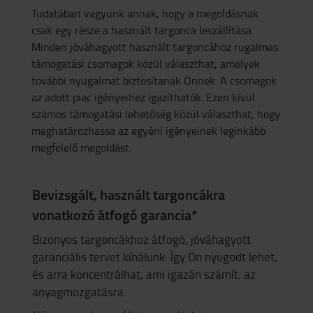
Tudatában vagyunk annak, hogy a megoldásnak
csak egy része a használt targonca leszállítása.
Minden jóváhagyott használt targoncához rugalmas
támogatási csomagok közül választhat, amelyek
további nyugalmat biztosítanak Önnek. A csomagok
az adott piac igényeihez igazíthatók. Ezen kívül
számos támogatási lehetőség közül választhat, hogy
meghatározhassa az egyéni igényeinek leginkább
megfelelő megoldást.
Bevizsgált, használt targoncákra
vonatkozó átfogó garancia*
Bizonyos targoncákhoz átfogó, jóváhagyott
garanciális tervet kínálunk. Így Ön nyugodt lehet,
és arra koncentrálhat, ami igazán számít: az
anyagmozgatásra.