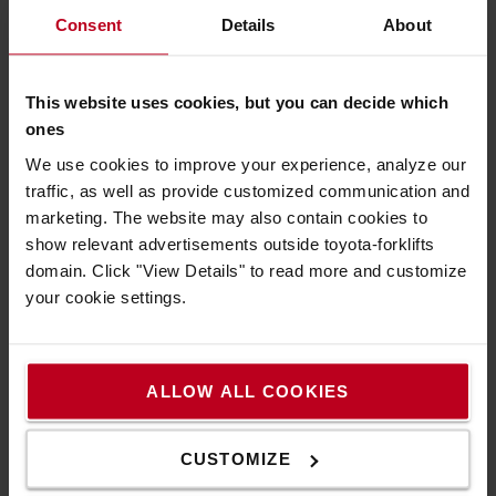
Consent
Details
About
Targoncák újrafelhasználása
A Toyota Material Handling Europe Second Life
This website uses cookies, but you can decide which
stratégiájának célja, hogy az elkövetkezendő
ones
években csökkentse a selejtezett targoncák arányát.
Ezzel csökkentjük a nyersanyaggyártás mértékét és
We use cookies to improve your experience, analyze our
hatását, ami bizonyítottan az új targoncák gyártása
traffic, as well as provide customized communication and
szén-dioxid-kibocsátásának nagy részéért felelős.
marketing. The website may also contain cookies to
Bár csak az új, energiahatékony termékek
show relevant advertisements outside toyota-forklifts
alkalmasak a nagy igénybevételű alkalmazásokhoz,
domain. Click "View Details" to read more and customize
a használt vagy felújított targoncákat továbbra is
your cookie settings.
használhatjuk alacsonyabb igénybevételű
alkalmazásokhoz, vagy készenléti tartalékként a
forgalmasabb időszakokban történő használatra. A
ALLOW ALL COOKIES
felújítás csak a fülkét és a motort érinti, az alvázat
nem, ami azt jelenti, hogy kevesebb nyersanyagra
van szükség, mint amire a targonca teljes cseréjekor
CUSTOMIZE
lenne.