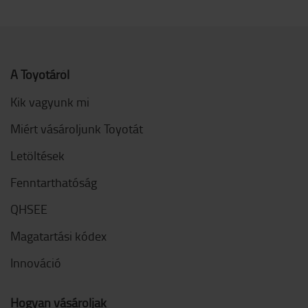
A Toyotáról
Kik vagyunk mi
Miért vásároljunk Toyotát
Letöltések
Fenntarthatóság
QHSEE
Magatartási kódex
Innováció
Hogyan vásároljak