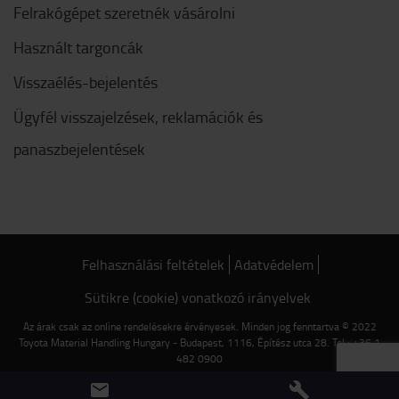
Felrakógépet szeretnék vásárolni
Használt targoncák
Visszaélés-bejelentés
Ügyfél visszajelzések, reklamációk és
panaszbejelentések
Felhasználási feltételek
Adatvédelem
Sütikre (cookie) vonatkozó irányelvek
Az árak csak az online rendelésekre érvényesek. Minden jog fenntartva © 2022
Toyota Material Handling Hungary - Budapest, 1116, Építész utca 28. Tel.: +36 1
482 0900