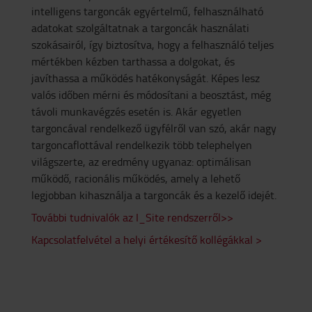
intelligens targoncák egyértelmű, felhasználható
adatokat szolgáltatnak a targoncák használati
szokásairól, így biztosítva, hogy a felhasználó teljes
mértékben kézben tarthassa a dolgokat, és
javíthassa a működés hatékonyságát. Képes lesz
valós időben mérni és módosítani a beosztást, még
távoli munkavégzés esetén is. Akár egyetlen
targoncával rendelkező ügyfélről van szó, akár nagy
targoncaflottával rendelkezik több telephelyen
világszerte, az eredmény ugyanaz: optimálisan
működő, racionális működés, amely a lehető
legjobban kihasználja a targoncák és a kezelő idejét.
További tudnivalók az I_Site rendszerről>>
Kapcsolatfelvétel a helyi értékesítő kollégákkal >