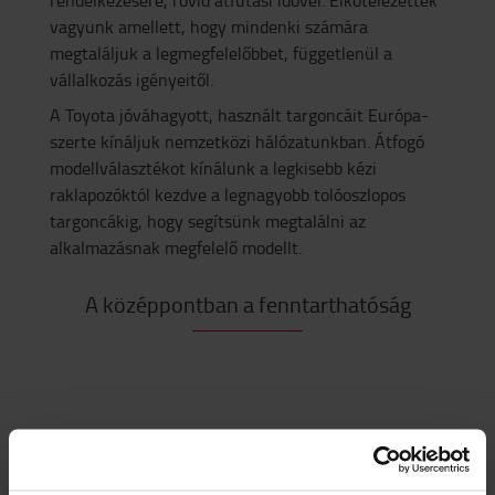
vagyunk amellett, hogy mindenki számára
megtaláljuk a legmegfelelőbbet, függetlenül a
vállalkozás igényeitől.
A Toyota jóváhagyott, használt targoncáit Európa-
szerte kínáljuk nemzetközi hálózatunkban. Átfogó
modellválasztékot kínálunk a legkisebb kézi
raklapozóktól kezdve a legnagyobb tolóoszlopos
targoncákig, hogy segítsünk megtalálni az
alkalmazásnak megfelelő modellt.
A középpontban a fenntarthatóság