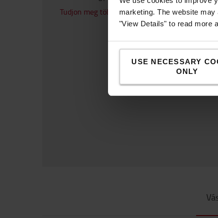
We use cookies to improve yo
Tudjon meg többet
marketing. The website may a
"View Details" to read more 
USE NECESSARY CO
ONLY
Vás