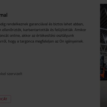
Tud
Tudjon meg többet
mmal
dig rendelkeznek garanciával és biztos lehet abban,
ellenőrizték, karbantartották és felújították. Amikor
oncát online, akkor az értékesítési osztályunk
arról, hogy a targonca megfeleljen az Ön igényeinek.
kel szervizelt
NCÁT