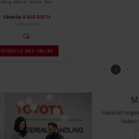
1500
kg
8200
mm
7693 óra
2020
Vásárlás
6 640 500 Ft
6 990 000 Ft
RENDELJE MEG ONLINE
1
Mi
Használt targon
Halton 