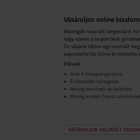
Vásároljon online bizalo
Bevizsgált használt targoncáink min
hogy ezeket a targoncákat gondosan 
Ön vásárol tőlünk egy használt targ
kapcsolatba lép Önnel és biztosítja 
Előnyök
Akár 6 hónapos garancia
Értékesítési támogatás
Mindig szervizelt és felújított
Mindig eredeti Toyota alkatrészek
VÁSÁROLJON HASZNÁLT TARGO