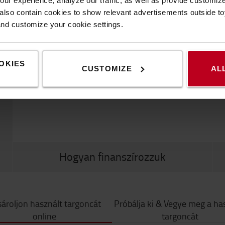
ur experience, analyze our traffic, as well as provide customi
lso contain cookies to show relevant advertisements outside toy
and customize your cookie settings.
OKIES
CUSTOMIZE
AL
Hogyan finanszírozzuk
Megkönnyítjük Önnek a választást - találja meg a
90%
költségvetéséhez legjobban igazodó targoncát és válassza
tec
ároljon használt targoncát
Próbálja ki & Vegye meg a ha
ki a fizetés módját.
onl
online
targoncát