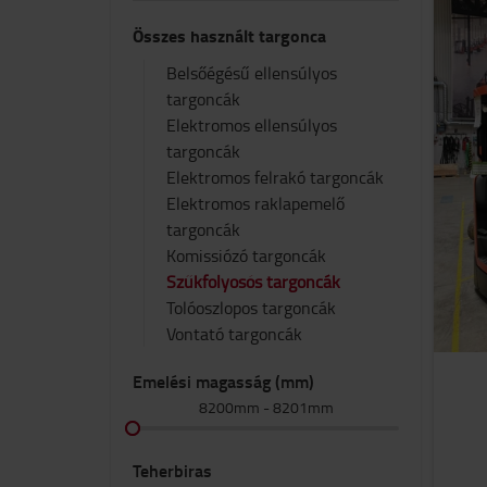
Összes használt targonca
Belsőégésű ellensúlyos
targoncák
Elektromos ellensúlyos
targoncák
Elektromos felrakó targoncák
Elektromos raklapemelő
targoncák
Komissiózó targoncák
Szűkfolyosós targoncák
Tolóoszlopos targoncák
Vontató targoncák
Emelési magasság (mm)
8200mm
-
8201mm
Teherbiras