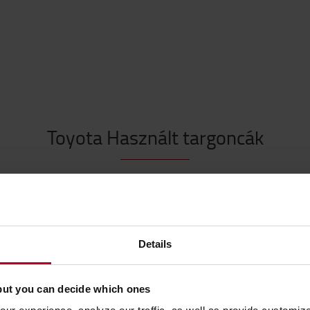
Toyota Használt targoncák
Details
but you can decide which ones