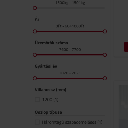
1500kg
-
1501kg
Ár
0Ft
-
6641000Ft
Üzemórák száma
7600
-
7700
Gyártási év
2020
-
2021
Villahossz (mm)
1200
(1)
Oszlop típusa
Háromtagú szabademeléses
(1)