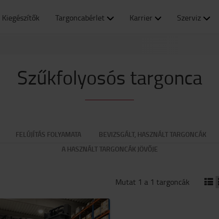
Kiegészítők
Targoncabérlet
Karrier
Szerviz
Szűkfolyosós targonca
FELÚJÍTÁS FOLYAMATA
BEVIZSGÁLT, HASZNÁLT TARGONCÁK
A HASZNÁLT TARGONCÁK JÖVŐJE
Mutat 1 a 1 targoncák