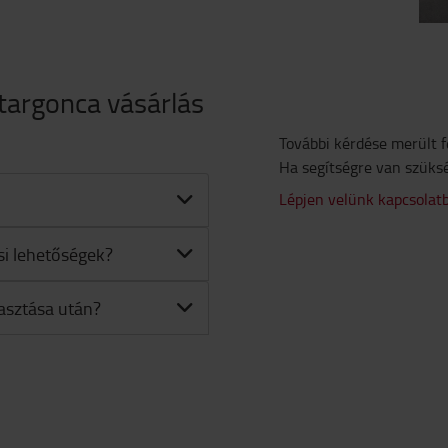
targonca vásárlás
További kérdése merült f
Ha segítségre van szüks
Lépjen velünk kapcsolat
si lehetőségek?
lasztása után?