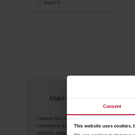
Nem
(1)
Miért használt targoncát
Consent
Fedezze fel a bevizsgált használt targoncák
választékát és azt az erőfeszítést, amit
This website uses cookies, 
teszünk, hogy garantáljuk a minőséget.