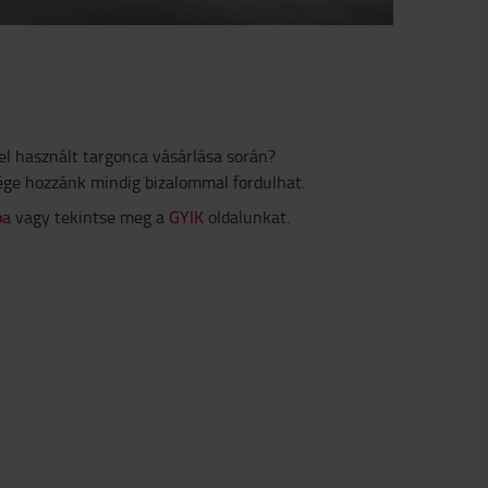
el használt targonca vásárlása során?
ége hozzánk mindig bizalommal fordulhat.
ba
vagy tekintse meg a
GYIK
oldalunkat.