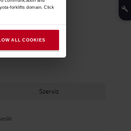
zed communication and
ota-forklifts domain. Click
LOW ALL COOKIES
Szerviz
-os javítási arány első látogatás során. 4.900 szerviz
hnikus. 24 órás alkatrész kiszállítás. Közvetlenül
sznált
ine is elérhető szolgáltatásunk.