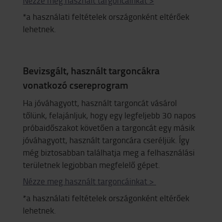
Nézze meg használt targoncáinkat >
*a használati feltételek országonként eltérőek
lehetnek.
Bevizsgált, használt targoncákra
vonatkozó csereprogram
Ha jóváhagyott, használt targoncát vásárol
tőlünk, felajánljuk, hogy egy legfeljebb 30 napos
próbaidőszakot követően a targoncát egy másik
jóváhagyott, használt targoncára cseréljük. Így
még biztosabban találhatja meg a felhasználási
területnek legjobban megfelelő gépet.
Nézze meg használt targoncáinkat >
*a használati feltételek országonként eltérőek
lehetnek.