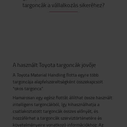
targoncák a vállalkozás sikeréhez?
A használt Toyota targoncák jövője
A Toyota Material Handling flotta egyre több
targoncája alapfelszereltségként összekapcsolt
"okos targonca".
Hamarosan egy egész flottát állíthat össze használt
intelligens targoncákból, így kihasználhatja a
csatlakoztatott targoncák összes előnyét, és
hozzáférhet a targoncák szerviztörténetére és
követelményeire vonatkozó információkhoz. Az