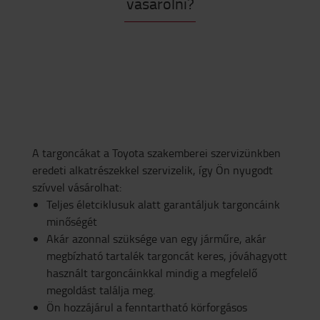
vásárolni?
A targoncákat a Toyota szakemberei szervizünkben
eredeti alkatrészekkel szervizelik, így Ön nyugodt
szívvel vásárolhat:
Teljes életciklusuk alatt garantáljuk targoncáink
minőségét
Akár azonnal szüksége van egy járműre, akár
megbízható tartalék targoncát keres, jóváhagyott
használt targoncáinkkal mindig a megfelelő
megoldást találja meg.
Ön hozzájárul a fenntartható körforgásos