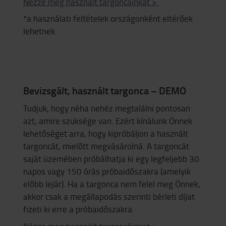
Nézze meg használt targoncáinkat >
*a használati feltételek országonként eltérőek
lehetnek.
Bevizsgált, használt targonca – DEMO
Tudjuk, hogy néha nehéz megtalálni pontosan
azt, amire szüksége van. Ezért kínálunk Önnek
lehetőséget arra, hogy kipróbáljon a használt
targoncát, mielőtt megvásárolná. A targoncát
saját üzemében próbálhatja ki egy legfeljebb 30
napos vagy 150 órás próbaidőszakra (amelyik
előbb lejár). Ha a targonca nem felel meg Önnek,
akkor csak a megállapodás szerinti bérleti díjat
fizeti ki erre a próbaidőszakra.