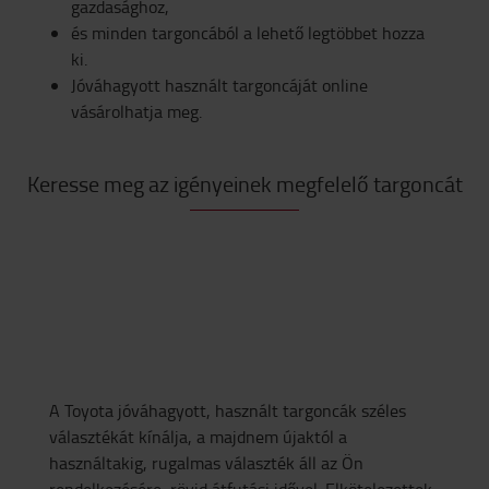
gazdasághoz,
és minden targoncából a lehető legtöbbet hozza
ki.
Jóváhagyott használt targoncáját online
vásárolhatja meg.
Keresse meg az igényeinek megfelelő targoncát
A Toyota jóváhagyott, használt targoncák széles
választékát kínálja, a majdnem újaktól a
használtakig, rugalmas választék áll az Ön
rendelkezésére, rövid átfutási idővel. Elkötelezettek