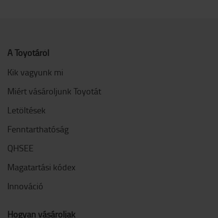
A Toyotáról
Kik vagyunk mi
Miért vásároljunk Toyotát
Letöltések
Fenntarthatóság
QHSEE
Magatartási kódex
Innováció
Hogyan vásároljak