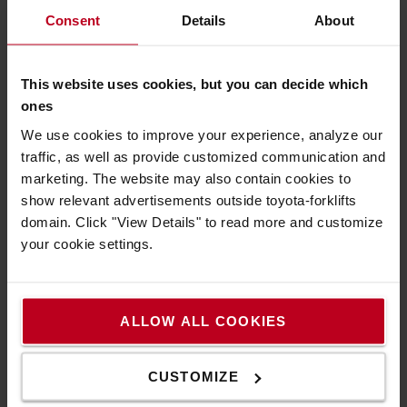
Consent
Details
About
Targoncák újrafelhasználása
A Toyota Material Handling Europe Second Life
This website uses cookies, but you can decide which
stratégiájának célja, hogy az elkövetkezendő
ones
években csökkentse a selejtezett targoncák arányát.
Ezzel csökkentjük a nyersanyaggyártás mértékét és
We use cookies to improve your experience, analyze our
hatását, ami bizonyítottan az új targoncák gyártása
traffic, as well as provide customized communication and
szén-dioxid-kibocsátásának nagy részéért felelős.
marketing. The website may also contain cookies to
Bár csak az új, energiahatékony termékek
show relevant advertisements outside toyota-forklifts
alkalmasak a nagy igénybevételű alkalmazásokhoz,
domain. Click "View Details" to read more and customize
a használt vagy felújított targoncákat továbbra is
your cookie settings.
használhatjuk alacsonyabb igénybevételű
alkalmazásokhoz, vagy készenléti tartalékként a
forgalmasabb időszakokban történő használatra. A
ALLOW ALL COOKIES
felújítás csak a fülkét és a motort érinti, az alvázat
nem, ami azt jelenti, hogy kevesebb nyersanyagra
van szükség, mint amire a targonca teljes cseréjekor
CUSTOMIZE
lenne.