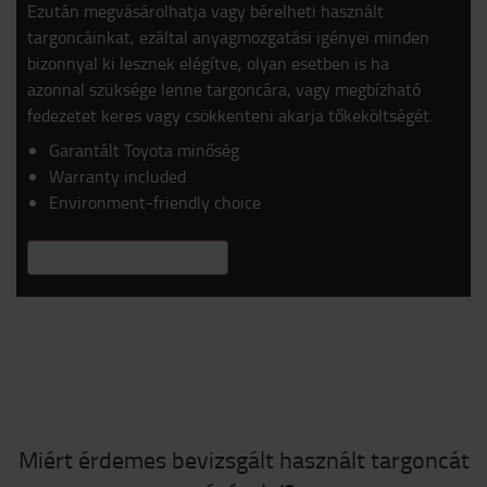
Ezután megvásárolhatja vagy bérelheti használt
targoncáinkat, ezáltal anyagmozgatási igényei minden
bizonnyal ki lesznek elégítve, olyan esetben is ha
azonnal szüksége lenne targoncára, vagy megbízható
fedezetet keres vagy csökkenteni akarja tőkeköltségét.
Garantált Toyota minőség
Warranty included
Environment-friendly choice
TUDJON MEG TÖBBET
Miért érdemes bevizsgált használt targoncát