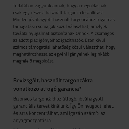
Tudatában vagyunk annak, hogy a megoldásnak
csak egy része a használt targonca leszállítása.
Minden jóváhagyott használt targoncához rugalmas
támogatási csomagok közül választhat, amelyek
további nyugalmat biztosítanak Önnek. A csomagok
az adott piac igényeihez igazíthatók. Ezen kívül
számos támogatási lehetőség közül választhat, hogy
meghatározhassa az egyéni igényeinek leginkább
megfelelő megoldást.
Bevizsgált, használt targoncákra
vonatkozó átfogó garancia*
Bizonyos targoncákhoz átfogó, jóváhagyott
garanciális tervet kínálunk. Így Ön nyugodt lehet,
és arra koncentrálhat, ami igazán számít: az
anyagmozgatásra.