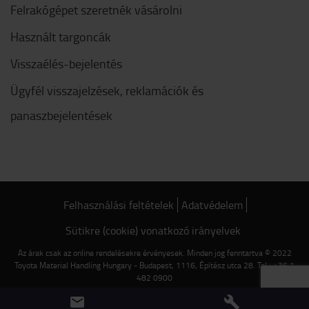
Felrakógépet szeretnék vásárolni
Használt targoncák
Visszaélés-bejelentés
Ügyfél visszajelzések, reklamációk és
panaszbejelentések
Felhasználási feltételek
Adatvédelem
Sütikre (cookie) vonatkozó irányelvek
Az árak csak az online rendelésekre érvényesek. Minden jog fenntartva © 2022
Toyota Material Handling Hungary - Budapest, 1116, Építész utca 28. Tel.: +36 1
482 0900