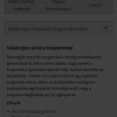
Miért használt
Hogyan
Szerviz
targoncát
finanszírozzuk
Vásároljon használt targoncát online
Vásároljon online bizalommal
Bevizsgált használt targoncáink mindig rendelkeznek
garanciával és biztos lehet abban, hogy ezeket a
targoncákat gondosan ellenőrizték, karbantartották és
felújították. Amikor Ön vásárol tőlünk egy használt
targoncát online, akkor az értékesítési osztályunk
kapcsolatba lép Önnel és biztosítja arról, hogy a
targonca megfeleljen az Ön igényeinek.
Előnyök
Akár 6 hónapos garancia