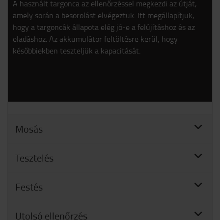
A használt targonca az ellenőrzéssel megkezdi az útját,
amely során a besorolást elvégeztük. Itt megállapítjuk,
hogy a targoncák állapota elég jó-e a felújításhoz és az
eladáshoz. Az akkumulátor feltöltésre kerül, hogy
későbbiekben teszteljük a kapacitását.
Mosás
Tesztelés
Festés
Utolsó ellenőrzés