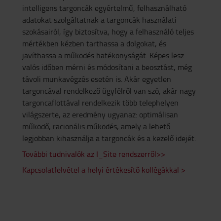
intelligens targoncák egyértelmű, felhasználható
adatokat szolgáltatnak a targoncák használati
szokásairól, így biztosítva, hogy a felhasználó teljes
mértékben kézben tarthassa a dolgokat, és
javíthassa a működés hatékonyságát. Képes lesz
valós időben mérni és módosítani a beosztást, még
távoli munkavégzés esetén is. Akár egyetlen
targoncával rendelkező ügyfélről van szó, akár nagy
targoncaflottával rendelkezik több telephelyen
világszerte, az eredmény ugyanaz: optimálisan
működő, racionális működés, amely a lehető
legjobban kihasználja a targoncák és a kezelő idejét.
További tudnivalók az I_Site rendszerről>>
Kapcsolatfelvétel a helyi értékesítő kollégákkal >