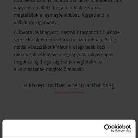
vagyunk amellett, hogy mindenki számára
megtaláljuk a legmegfelelőbbet, függetlenül a
vállalkozás igényeitől.
A Toyota jóváhagyott, használt targoncáit Európa-
szerte kínáljuk nemzetközi hálózatunkban. Átfogó
modellválasztékot kínálunk a legkisebb kézi
raklapozóktól kezdve a legnagyobb tolóoszlopos
targoncákig, hogy segítsünk megtalálni az
alkalmazásnak megfelelő modellt.
A középpontban a fenntarthatóság