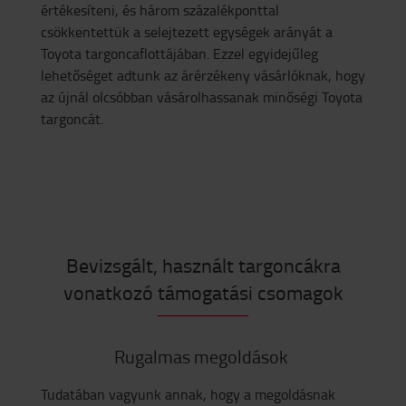
értékesíteni, és három százalékponttal
csökkentettük a selejtezett egységek arányát a
Toyota targoncaflottájában. Ezzel egyidejűleg
lehetőséget adtunk az árérzékeny vásárlóknak, hogy
az újnál olcsóbban vásárolhassanak minőségi Toyota
targoncát.
Bevizsgált, használt targoncákra
vonatkozó támogatási csomagok
Rugalmas megoldások
Tudatában vagyunk annak, hogy a megoldásnak