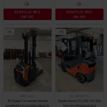
RENDELJE MEG
RENDELJE MEG
ONLINE
ONLINE
-
5
%
-
5
%
SPE140L
02-8FGF15
BT Staxio 1,4 tonnás felrakó
Toyota Tonero TC LPG 1.5t 500
emelhetó támasztókarokkal és
mm teherközépponttal