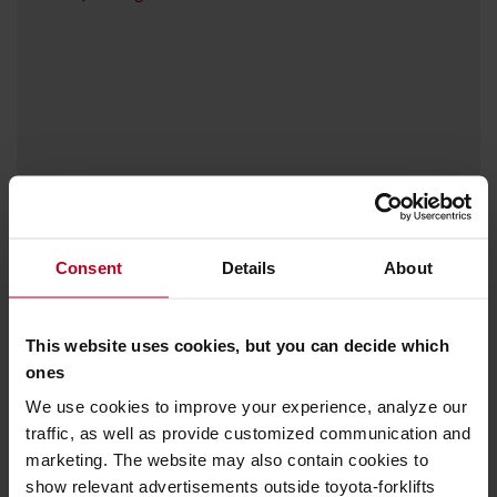
Consent
Details
About
This website uses cookies, but you can decide which
Miért használt
Hogyan
ones
Szerviz
targoncát
finanszírozzuk
We use cookies to improve your experience, analyze our
traffic, as well as provide customized communication and
marketing. The website may also contain cookies to
Vásároljon használt targoncát online
show relevant advertisements outside toyota-forklifts