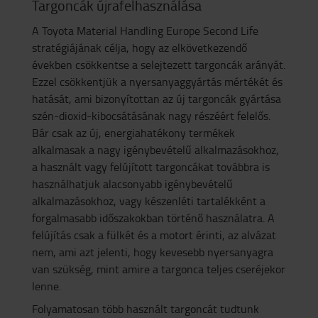
Targoncák újrafelhasználása
A Toyota Material Handling Europe Second Life
stratégiájának célja, hogy az elkövetkezendő
években csökkentse a selejtezett targoncák arányát.
Ezzel csökkentjük a nyersanyaggyártás mértékét és
hatását, ami bizonyítottan az új targoncák gyártása
szén-dioxid-kibocsátásának nagy részéért felelős.
Bár csak az új, energiahatékony termékek
alkalmasak a nagy igénybevételű alkalmazásokhoz,
a használt vagy felújított targoncákat továbbra is
használhatjuk alacsonyabb igénybevételű
alkalmazásokhoz, vagy készenléti tartalékként a
forgalmasabb időszakokban történő használatra. A
felújítás csak a fülkét és a motort érinti, az alvázat
nem, ami azt jelenti, hogy kevesebb nyersanyagra
van szükség, mint amire a targonca teljes cseréjekor
lenne.
Folyamatosan több használt targoncát tudtunk