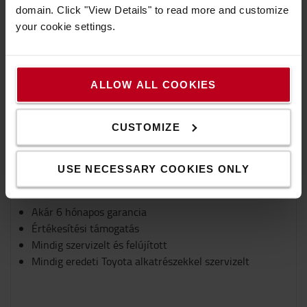
domain. Click "View Details" to read more and customize
your cookie settings.
Vásároljon online bizalommal
Bevizsgált használt targoncáink mindig rendelkeznek
garanciával és biztos lehet abban, hogy ezeket a
ALLOW ALL COOKIES
targoncákat gondosan ellenőrizték, karbantartották és
felújították. Amikor Ön vásárol tőlünk egy használt
CUSTOMIZE
targoncát online, akkor az értékesítési osztályunk
kapcsolatba lép Önnel és biztosítja arról, hogy a
targonca megfeleljen az Ön igényeinek.
USE NECESSARY COOKIES ONLY
Előnyök
Akár 6 hónapos garancia
Értékesítési támogatás
Mindig szervizelt és felújított
Mindig eredeti Toyota alkatrészekkel szervizelt