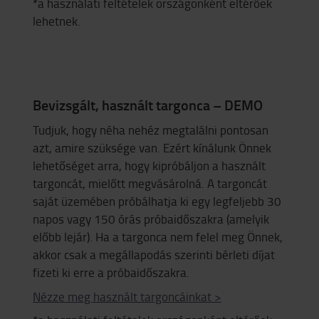
*a használati feltételek országonként eltérőek
lehetnek.
Bevizsgált, használt targonca – DEMO
Tudjuk, hogy néha nehéz megtalálni pontosan
azt, amire szüksége van. Ezért kínálunk Önnek
lehetőséget arra, hogy kipróbáljon a használt
targoncát, mielőtt megvásárolná. A targoncát
saját üzemében próbálhatja ki egy legfeljebb 30
napos vagy 150 órás próbaidőszakra (amelyik
előbb lejár). Ha a targonca nem felel meg Önnek,
akkor csak a megállapodás szerinti bérleti díjat
fizeti ki erre a próbaidőszakra.
Nézze meg használt targoncáinkat >