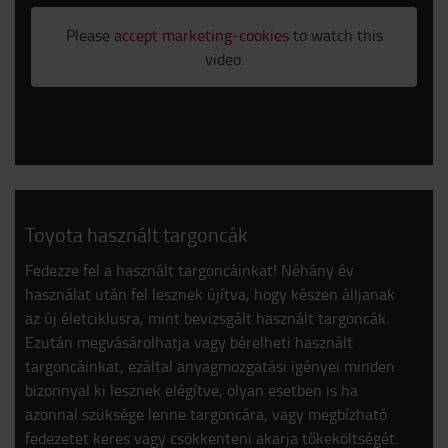
Please
accept marketing-cookies
to watch this
video.
Toyota használt targoncák
Fedezze fel a használt targoncáinkat! Néhány év
használat után fel lesznek újítva, hogy készen álljanak
az új életciklusra, mint bevizsgált használt targoncák.
Ezután megvásárolhatja vagy bérelheti használt
targoncáinkat, ezáltal anyagmozgatási igényei minden
bizonnyal ki lesznek elégítve, olyan esetben is ha
azonnal szüksége lenne targoncára, vagy megbízható
fedezetet keres vagy csökkenteni akarja tőkeköltségét.