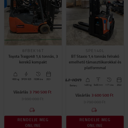
Szűkfolyosós targoncák
Tolóoszlopos targoncák
Vontató targoncák
Emelési magasság (mm)
0mm
-
8200mm
Teherbiras
8FBEK16T
SPE140L
Toyota Traigo48 1,6 tonnás, 3
BT Staxio 1,4 tonnás felrakó
1200kg
-
4500kg
kerekű kompakt
emelhetó támasztókarokkal és
platformmal
Ár
1600
kg
5PZM 625
15296 óra
2021
0Ft
-
9966000Ft
1400
kg
5400
mm
1171 óra
2022
Battery
Vásárlás
3 790 500 Ft
Vásárlás
3 600 500 Ft
Üzemórák száma
3 990 000 Ft
3 790 000 Ft
300
-
15300
RENDELJE MEG
RENDELJE MEG
Gyártási év
ONLINE
ONLINE