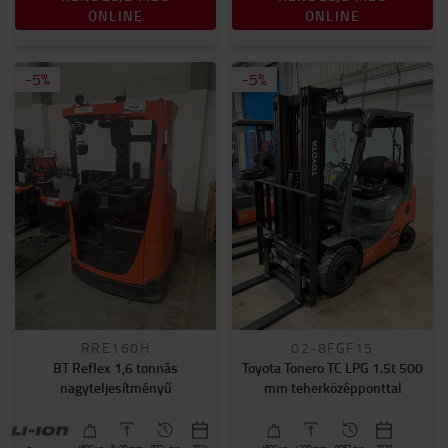
ONLINE
ONLINE
-
5
%
-
5
%
RRE160H
02-8FGF15
BT Reflex 1,6 tonnás
Toyota Tonero TC LPG 1.5t 500
nagyteljesítményű
mm teherközépponttal
1600
kg
5400
mm
8374 óra
2021
1500
kg
4700
mm
9053 óra
2020