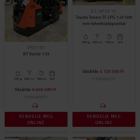
02-8FGF15
Toyota Tonero TC LPG 1.5t 500
mm teherközépponttal
1500
kg
3300
mm
1750 óra
2019
VRE150
BT Vector 1.5t
Vásárlás
5 120 500 Ft
5 390 000 Ft
1500
kg
8200
mm
7693 óra
2020
Vásárlás
6 640 500 Ft
6 990 000 Ft
RENDELJE MEG
RENDELJE MEG
ONLINE
ONLINE