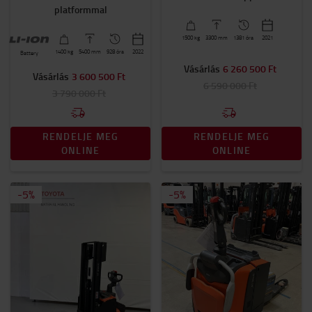
platformmal
1500
kg
3300
mm
1381 óra
2021
1400
kg
5400
mm
928 óra
2022
Battery
Vásárlás
6 260 500 Ft
Vásárlás
3 600 500 Ft
6 590 000 Ft
3 790 000 Ft
RENDELJE MEG
RENDELJE MEG
ONLINE
ONLINE
-
5
%
-
5
%