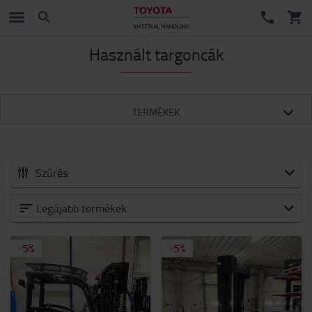
Használt targoncák
TERMÉKEK
Szűrés:
Összes használt targonca
Legújabb termékek
Belsőégésű ellensúlyos targoncák
-
5
%
-
5
%
Elektromos ellensúlyos targoncák
Elektromos felrakó targoncák
Elektromos raklapemelő targoncák
Komissiózó targoncák