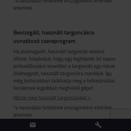
*a használati feltételek országonként eltérőek
lehetnek.
Bevizsgált, használt targoncákra
vonatkozó csereprogram
Ha jóváhagyott, használt targoncát vásárol
tőlünk, felajánljuk, hogy egy legfeljebb 30 napos
próbaidőszakot követően a targoncát egy másik
jóváhagyott, használt targoncára cseréljük. Így
még biztosabban találhatja meg a felhasználási
területnek legjobban megfelelő gépet.
Nézze meg használt targoncáinkat >
*a használati feltételek országonként eltérőek
lehetnek.