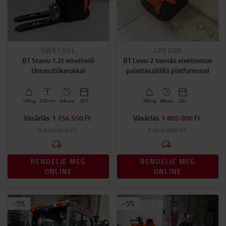
SWE120L
LPE200
BT Staxio 1.2t emelhető
BT Levio 2 tonnás elektromos
támasztókarokkal
palettaszállító platformmal
1200
kg
2700
mm
3494 óra
2017
2000
kg
380 óra
2021
Vásárlás
1 756 550 Ft
Vásárlás
1 805 000 Ft
1 849 000 Ft
1 900 000 Ft
RENDELJE MEG
RENDELJE MEG
ONLINE
ONLINE
-
5
%
-
5
%