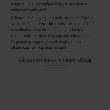
megtaláljuk a legmegfelelőbbet, függetlenül a
vállalkozás igényeitől.
A Toyota jóváhagyott, használt targoncáit Európa-
szerte kínáljuk nemzetközi hálózatunkban. Átfogó
modellválasztékot kínálunk a legkisebb kézi
raklapozóktól kezdve a legnagyobb tolóoszlopos
targoncákig, hogy segítsünk megtalálni az
alkalmazásnak megfelelő modellt.
A középpontban a fenntarthatóság