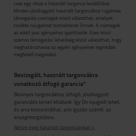
csak egy része a használt targonca leszállítása.
Minden jóváhagyott használt targoncához rugalmas
támogatási csomagok közül választhat, amelyek
további nyugalmat biztosítanak Önnek. A csomagok
az adott piac igényeihez igazíthatók. Ezen kívül
számos támogatási lehetőség közül választhat, hogy
meghatározhassa az egyéni igényeinek leginkább
megfelelő megoldást.
Bevizsgált, használt targoncákra
vonatkozó átfogó garancia*
Bizonyos targoncákhoz átfogó, jóváhagyott
garanciális tervet kínálunk. Így Ön nyugodt lehet,
és arra koncentrálhat, ami igazán számít: az
anyagmozgatásra.
Nézze meg használt targoncáinkat >