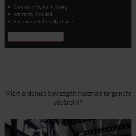
Garantált Toyota minőség
Warranty included
Environment-friendly choice
TUDJON MEG TÖBBET
Miért érdemes bevizsgált használt targoncát
vásárolni?