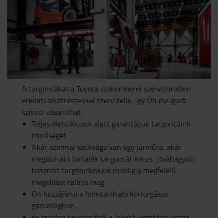
A targoncákat a Toyota szakemberei szervizünkben
eredeti alkatrészekkel szervizelik, így Ön nyugodt
szívvel vásárolhat:
Teljes életciklusuk alatt garantáljuk targoncáink
minőségét
Akár azonnal szüksége van egy járműre, akár
megbízható tartalék targoncát keres, jóváhagyott
használt targoncáinkkal mindig a megfelelő
megoldást találja meg.
Ön hozzájárul a fenntartható körforgásos
gazdasághoz,
és minden targoncából a lehető legtöbbet hozza