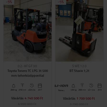
-
5
%
-
5
%
02-8FGF30
SWE120
Toyota Tonero TC LPG 3t 500
BT Staxio 1,2t
mm teherközépponttal
3000
kg
3700
mm
4020 óra
2017
1200
kg
2900
mm
4211 óra
2019
Battery
Vásárlás
4 740 500 Ft
Vásárlás
1 700 500 Ft
4 990 000 Ft
1 790 000 Ft