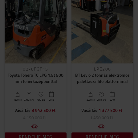
02-8FGF15
LPE200
Toyota Tonero TC LPG 1.5t 500
BT Levio 2 tonnás elektromos
mm teherközépponttal
palettaszállító platformmal
1500
kg
3300
mm
7313 óra
2016
2000
kg
2811 óra
2019
Vásárlás
3 942 500 Ft
Vásárlás
1 377 500 Ft
4 150 000 Ft
1 450 000 Ft
RENDELJE MEG
RENDELJE MEG