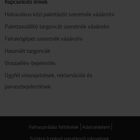
Kapcsolódó linkek
Hidraulikus kézi palettázót szeretnék vásárolni
Palettaszállító targoncát szeretnék vásárolni
Felrakógépet szeretnék vásárolni
Használt targoncák
Visszaélés-bejelentés
Ügyfél visszajelzések, reklamációk és
panaszbejelentések
Felhasználási feltételek
Adatvédelem
Sütikre (cookie) vonatkozó irányelvek