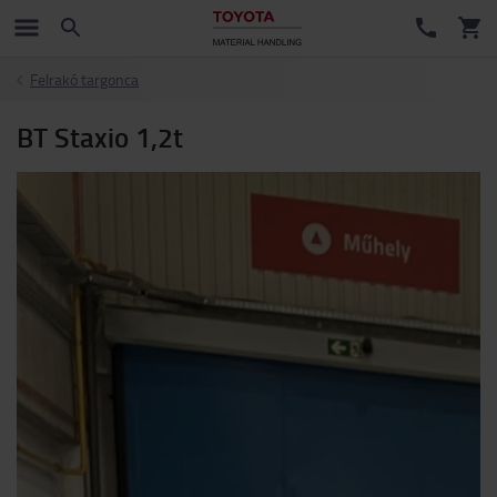
Felrakó targonca
BT Staxio 1,2t