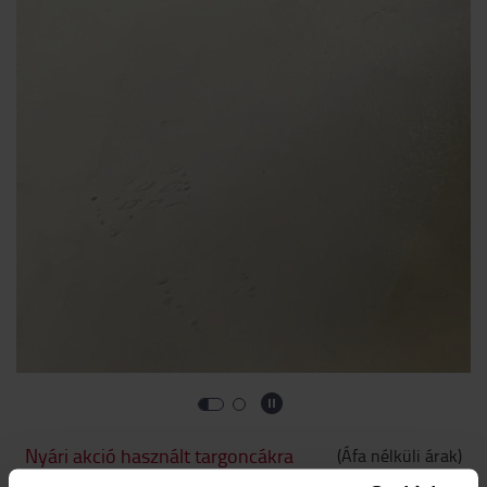
Nyári akció használt targoncákra
(
Áfa nélküli árak
)