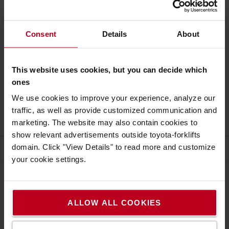
1 700 500 Ft
1 790 000 Ft
Felújított és szállításra kész (+50 000 Ft/targonca)
Consent
Details
About
Állapot
:
Felújított és szállításra kész
Termékgarancia
:
Basic
This website uses cookies, but you can decide which
ones
Új targoncát szeretne?
2 850 000 Ft
3 900 610 Ft
We use cookies to improve your experience, analyze our
KOSÁRHOZ ADÁS
traffic, as well as provide customized communication and
KAPCSOLATFELVÉTEL
marketing. The website may also contain cookies to
show relevant advertisements outside toyota-forklifts
domain. Click "View Details" to read more and customize
SPECIFIKÁCIÓ
your cookie settings.
Specifikáció
KEZELŐI KÉZIKÖNYV
ALLOW ALL COOKIES
Gyári szám
6694273