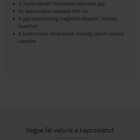
A Toyota bérleti flottájából származó gép
Akkumulátortér
Large
Az akkumulátor legalább 60%-os
A gép esztétikailag megfelelő állapotú, festése
Töltő
LION 50 24/130
kijavított
A funkcionális alkatrészek szükség szerint javítva,
Töltő típusa
Lion
cserélve
Töltő sorozatszáma
9220117118
Emelési magasság (mm)
2900
Villa típusa
Kéttagú oszlop (DXT2900)
Szabademelés (mm)
166
Magasság (mm)
1940
Vegye fel velünk a kapcsolatot