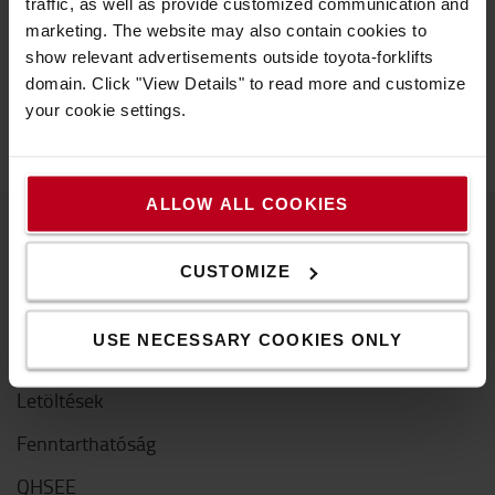
traffic, as well as provide customized communication and
Hogyan vásárolhat online?
marketing. The website may also contain cookies to
Kiszállítás & kézbesítés
show relevant advertisements outside toyota-forklifts
GYIK
domain. Click "View Details" to read more and customize
your cookie settings.
ALLOW ALL COOKIES
A Toyotáról
CUSTOMIZE
Kik vagyunk mi
USE NECESSARY COOKIES ONLY
Miért vásároljunk Toyotát
Letöltések
Fenntarthatóság
QHSEE