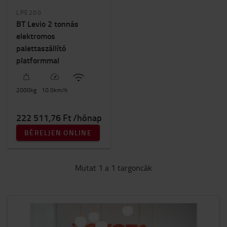
Targonca magasság
LPE200
1400mm
-
1500mm
BT Levio 2 tonnás
elektromos
palettaszállító
platformmal
2000
kg
10.0
km/h
222 511,76 Ft /hónap
BÉRELJEN ONLINE
Mutat 1 a 1 targoncák