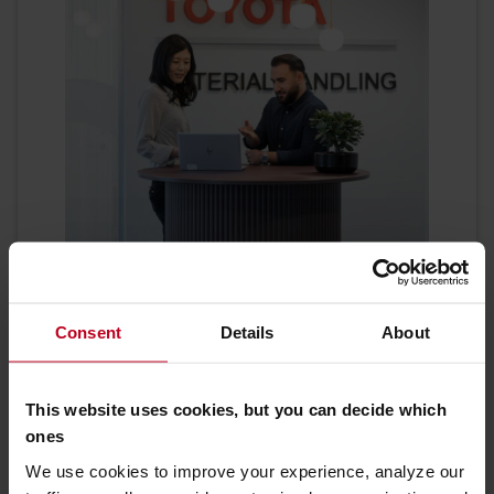
Miben segíthetünk?
Használt targonca telephely: Dunaharaszti,
Consent
Details
About
Raktár u. 8-Halton B/3 épület, 2330
Magyarország
This website uses cookies, but you can decide which
KAPCSOLATFELVÉTEL
ones
We use cookies to improve your experience, analyze our
További információ