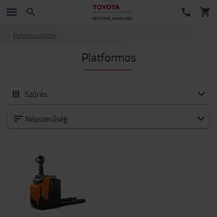
Palettaszállítók
Platformos
Szűrés:
Kategoria
Népszerűség
Teherbiras
2000kg
-
2001kg
Emelési magasság (mm)
200mm
-
300mm