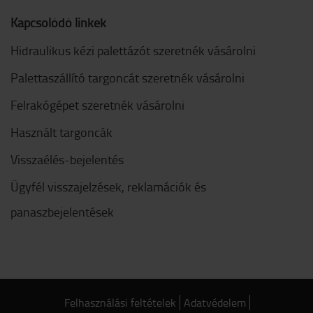
Kapcsolódó linkek
Hidraulikus kézi palettázót szeretnék vásárolni
Palettaszállító targoncát szeretnék vásárolni
Felrakógépet szeretnék vásárolni
Használt targoncák
Visszaélés-bejelentés
Ügyfél visszajelzések, reklamációk és
panaszbejelentések
Felhasználási feltételek
Adatvédelem