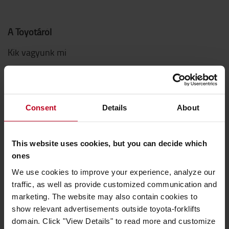
A Toyotáról
Kik vagyunk mi
Miért vásároljunk Toyotát
Letöltések
Consent
Details
About
Fenntarthatóság
QHSEE
This website uses cookies, but you can decide which
Magatartási kódex
ones
Innováció
We use cookies to improve your experience, analyze our
traffic, as well as provide customized communication and
marketing. The website may also contain cookies to
Hogyan vásároljak
show relevant advertisements outside toyota-forklifts
Szállítási & fizetési feltételek
domain. Click "View Details" to read more and customize