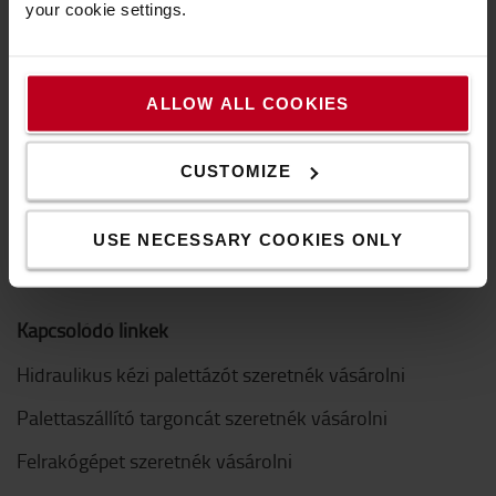
your cookie settings.
GYIK
Hogyan vásárolhat online
ALLOW ALL COOKIES
Hasznos linkek
CUSTOMIZE
Hírek és események
Miért érdemes a BT Liftert választani?
USE NECESSARY COOKIES ONLY
Logiconomi
Kapcsolódó linkek
Hidraulikus kézi palettázót szeretnék vásárolni
Palettaszállító targoncát szeretnék vásárolni
Felrakógépet szeretnék vásárolni