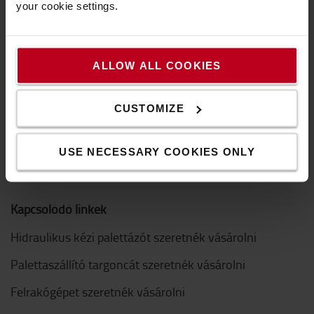
your cookie settings.
GYIK
Hogyan vásárolhat online
ALLOW ALL COOKIES
Hasznos linkek
CUSTOMIZE
Hírek és események
Miért érdemes a BT Liftert választani?
USE NECESSARY COOKIES ONLY
Logiconomi
Kapcsolódó linkek
Hidraulikus kézi palettázót szeretnék vásárolni
Palettaszállító targoncát szeretnék vásárolni
Felrakógépet szeretnék vásárolni