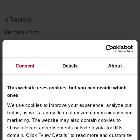
A Toyotáról
Kik vagyunk mi
Miért vásároljunk Toyotát
Letöltések
Consent
Details
About
Fenntarthatóság
QHSEE
This website uses cookies, but you can decide which
Magatartási kódex
ones
Innováció
We use cookies to improve your experience, analyze our
traffic, as well as provide customized communication and
marketing. The website may also contain cookies to
Hogyan vásároljak
show relevant advertisements outside toyota-forklifts
Szállítási & fizetési feltételek
domain. Click "View Details" to read more and customize