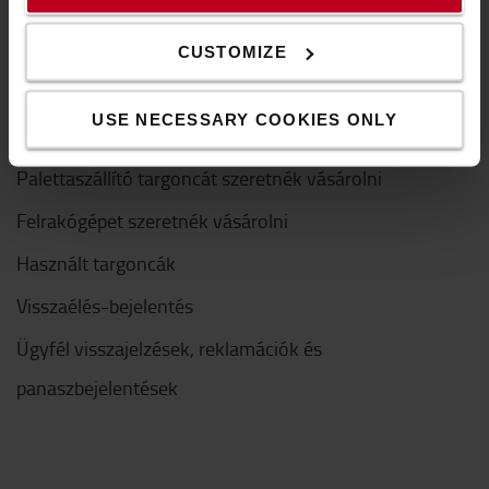
Logiconomi
CUSTOMIZE
Kapcsolódó linkek
USE NECESSARY COOKIES ONLY
Hidraulikus kézi palettázót szeretnék vásárolni
Palettaszállító targoncát szeretnék vásárolni
Felrakógépet szeretnék vásárolni
Használt targoncák
Visszaélés-bejelentés
Ügyfél visszajelzések, reklamációk és
panaszbejelentések