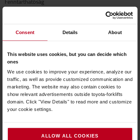
Fenntarthatóság
QHSEE
Magatartási kódex
Consent
Details
About
Innováció
This website uses cookies, but you can decide which
Hogyan vásároljak
ones
Szállítási & fizetési feltételek
We use cookies to improve your experience, analyze our
traffic, as well as provide customized communication and
GYIK
marketing. The website may also contain cookies to
Hogyan vásárolhat online
show relevant advertisements outside toyota-forklifts
domain. Click "View Details" to read more and customize
your cookie settings.
Hasznos linkek
Hírek és események
Miért érdemes a BT Liftert választani?
ALLOW ALL COOKIES