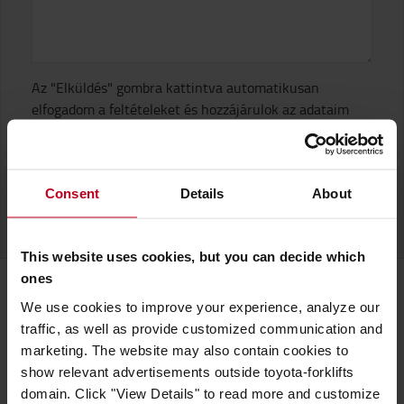
Az "Elküldés" gombra kattintva automatikusan
elfogadom a feltételeket és hozzájárulok az adataim
felhasználásához az
Általános Szerződési Feltételek
(alkatrész webshop)
szerint, valamint elfogadom az
Adatvédelmi Szabályzatot.
Consent
Details
About
ELKÜLDÉS
This website uses cookies, but you can decide which
ones
We use cookies to improve your experience, analyze our
Alkatrész webshopunkba könnyedén megtalálhatja
traffic, as well as provide customized communication and
alkatrészeinket.
marketing. The website may also contain cookies to
show relevant advertisements outside toyota-forklifts
domain. Click "View Details" to read more and customize