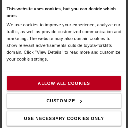
formavilággal és fejlett műszaki megoldásokkal érkezik, hogy
This website uses cookies, but you can decide which
még biztonságosabb, energiahatékonyabb és kényelmesebb
ones
működést tegyen lehetővé, és új szintre emelje a
teljesítményt. A logisztikai ágazat folyamatos növekedése és
We use cookies to improve your experience, analyze our
változása közepette a termelékenység kulcsfontosságú. Ez az
traffic, as well as provide customized communication and
új megoldás lehetővé teszi ügyfeleink számára, hogy
marketing. The website may also contain cookies to
hatékonyan, magabiztosan és a jövő kihívásaira felkészülve
show relevant advertisements outside toyota-forklifts
végezzék munkájukat.” – teszi hozzá Jose Maria Gener, a
domain. Click "View Details" to read more and customize
Toyota Material Handling Europe értékesítésért és
your cookie settings.
marketingért felelős alelnöke.
Bepillantás a komissiózás jövőjébe
ALLOW ALL COOKIES
Ez az új alacsony emelésű komissiózó targoncasorozat új
fejezetet nyit az ergonomikus és költséghatékony
CUSTOMIZE
árumozgatásban. A Toyota Material Handling Europe
továbbra is hű alapelveihez – biztonság, hatékonyság és
minőség –, és a vadonatúj Toyota Optio L-sorozattal új
USE NECESSARY COOKIES ONLY
szintre emeli az iparági teljesítményt és minőséget. A most