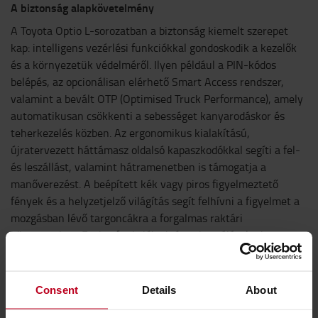
A biztonság alapkövetelmény
A Toyota Optio L-sorozatban a biztonság kiemelt szerepet
kap: intelligens vezérlési funkciókkal gondoskodik a kezelők
és a környezetük védelméről. Ilyen például a PIN-kódos
belépés, az opcionálisan elérhető Smart Access rendszer,
valamint a bevált OTP (Optimised Truck Performance), amely
automatikusan csökkenti a sebességet kanyarodáskor és
teherkezelés közben. Az ergonomikus kialakítású,
újratervezett háttámasz oldalsó kapaszkodókkal segíti a fel-
és leszállást, valamint hátramenetben is támogatja a
manőverezést. A beépített kék vagy piros figyelmeztető
fények és a helyzetjelző világítás segít felhívni a figyelmet a
mozgásban lévő targoncákra a forgalmas raktári
környezetben. Ezek a funkciók aktívan hozzájárulnak a
balesetek megelőzéséhez, és javítják a gépkezelők és a
környezetük biztonságát.
Consent
Details
About
„Valamennyi tevékenységünk középpontjában a folyamatos
fejlesztés és a minőség áll. Az új Optio L-sorozat letisztult