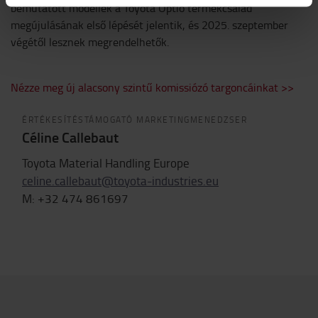
bemutatott modellek a Toyota Optio termékcsalád
megújulásának első lépését jelentik, és 2025. szeptember
végétől lesznek megrendelhetők.
Nézze meg új alacsony szintű komissiózó targoncáinkat >>
ÉRTÉKESÍTÉSTÁMOGATÓ MARKETINGMENEDZSER
Céline Callebaut
Toyota Material Handling Europe
celine.callebaut@toyota-industries.eu
M: +32 474 861697