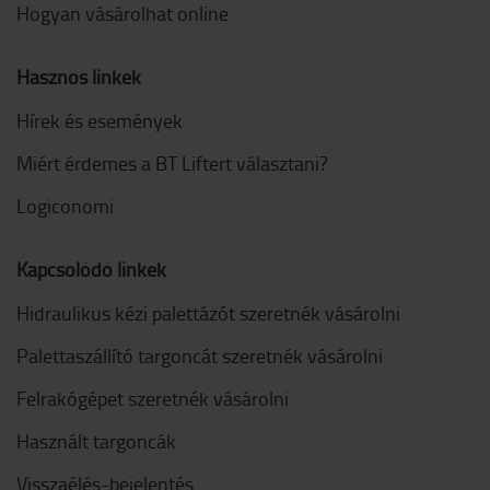
Hogyan vásárolhat online
Hasznos linkek
Hírek és események
Miért érdemes a BT Liftert választani?
Logiconomi
Kapcsolódó linkek
Hidraulikus kézi palettázót szeretnék vásárolni
Palettaszállító targoncát szeretnék vásárolni
Felrakógépet szeretnék vásárolni
Használt targoncák
Visszaélés-bejelentés