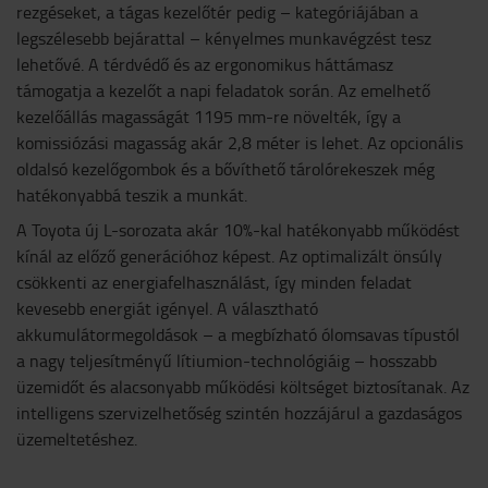
rezgéseket, a tágas kezelőtér pedig – kategóriájában a
legszélesebb bejárattal – kényelmes munkavégzést tesz
lehetővé. A térdvédő és az ergonomikus háttámasz
támogatja a kezelőt a napi feladatok során. Az emelhető
kezelőállás magasságát 1195 mm-re növelték, így a
komissiózási magasság akár 2,8 méter is lehet. Az opcionális
oldalsó kezelőgombok és a bővíthető tárolórekeszek még
hatékonyabbá teszik a munkát.
A Toyota új L-sorozata akár 10%-kal hatékonyabb működést
kínál az előző generációhoz képest. Az optimalizált önsúly
csökkenti az energiafelhasználást, így minden feladat
kevesebb energiát igényel. A választható
akkumulátormegoldások – a megbízható ólomsavas típustól
a nagy teljesítményű lítiumion-technológiáig – hosszabb
üzemidőt és alacsonyabb működési költséget biztosítanak. Az
intelligens szervizelhetőség szintén hozzájárul a gazdaságos
üzemeltetéshez.