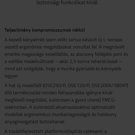
biztonsági funkciókat kínál.
Teljesítmény kompromisszumok nélkül
A kezelő kényelmét szem előtt tartva készült új L-sorozat
vezető ergonómiai megoldásokat vonultat fel. A megnövelt
emelési magasságú kezelőállás, az alacsony fellépési pont és
a sokféle modellváltozat – akár 2,5 tonna teherbírással –
mind azt szolgálják, hogy a munka gyorsabb és könnyebb
legyen.
A hat új modellből (OSE250/P, OSE120/P, OSE200X/180XP)
álló termékcsalád minden felhasználási igényre kínál
megfelelő megoldást, különösen a gyors ütemű FMCG-
szektorban. A különböző alkalmazásokhoz optimalizált
modellek ergonomikus munkamagasságot és hatékony
anyagmozgatást biztosítanak.
A továbbfejlesztett platformcsillapítás csökkenti a