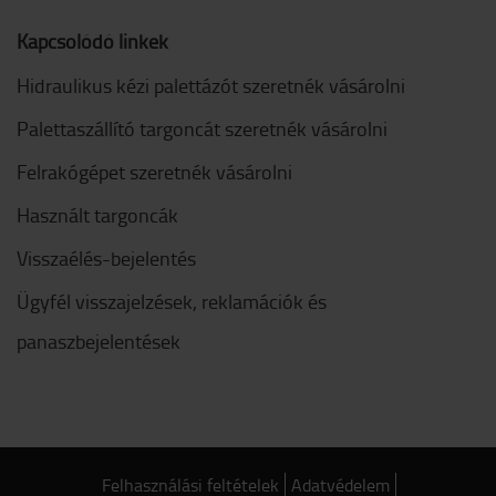
Kapcsolódó linkek
Hidraulikus kézi palettázót szeretnék vásárolni
Palettaszállító targoncát szeretnék vásárolni
Felrakógépet szeretnék vásárolni
Használt targoncák
Visszaélés-bejelentés
Ügyfél visszajelzések, reklamációk és
panaszbejelentések
Felhasználási feltételek
Adatvédelem