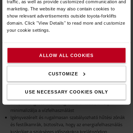
traffic, as well as provide customized communication and
Az új festőüzem tervezése során ezt a törekvést kiemelten
marketing. The website may also contain cookies to
figyelembe vették, és több olyan megoldást integráltak,
show relevant advertisements outside toyota-forklifts
amelyek hozzájárulnak a vállalat környezeti terhelésének
domain. Click "View Details" to read more and customize
minimalizálásához.
your cookie settings.
A festőüzem az alábbi megoldásokkal járul hozzá a
fenntartható és energiahatékony működéshez:
ALLOW ALL COOKIES
A festőüzemben keletkező hő visszanyerése a
szellőzőrendszeren keresztül, amely javítja az üzem teljes
CUSTOMIZE
energiahatékonyságát
2019 óta helyben előállított biogázzal történő fűtés – a
telephelyen működő többi festőkemencéhez hasonlóan –,
USE NECESSARY COOKIES ONLY
csökkentve a fosszilis energiahordozóktól való függést
Zárt, körforgásos technológiai vízrendszer, amely
minimalizálja a vízfelhasználást
Igényvezérelt és rugalmasan szabályozható hűtési zónák
és festőkamrák, biztosítva, hogy az energiafelhasználás
kizárólag a szükséges időszakokra korlátozódjon