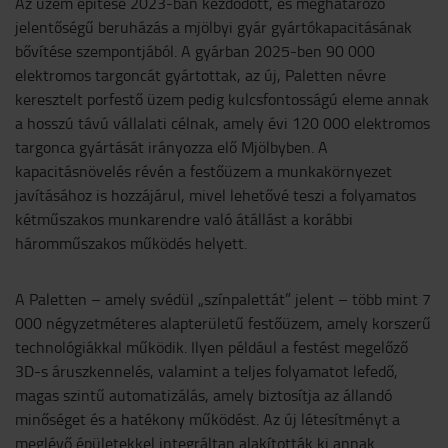
Az üzem építése 2023-ban kezdődött, és meghatározó
jelentőségű beruházás a mjölbyi gyár gyártókapacitásának
bővítése szempontjából. A gyárban 2025-ben 90 000
elektromos targoncát gyártottak, az új, Paletten névre
keresztelt porfestő üzem pedig kulcsfontosságú eleme annak
a hosszú távú vállalati célnak, amely évi 120 000 elektromos
targonca gyártását irányozza elő Mjölbyben. A
kapacitásnövelés révén a festőüzem a munkakörnyezet
javításához is hozzájárul, mivel lehetővé teszi a folyamatos
kétműszakos munkarendre való átállást a korábbi
háromműszakos működés helyett.
A Paletten – amely svédül „színpalettát” jelent – több mint 7
000 négyzetméteres alapterületű festőüzem, amely korszerű
technológiákkal működik. Ilyen például a festést megelőző
3D-s áruszkennelés, valamint a teljes folyamatot lefedő,
magas szintű automatizálás, amely biztosítja az állandó
minőséget és a hatékony működést. Az új létesítményt a
meglévő épületekkel integráltan alakították ki annak