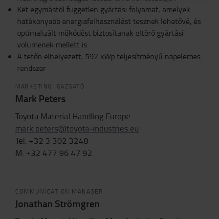
Két egymástól független gyártási folyamat, amelyek
hatékonyabb energiafelhasználást tesznek lehetővé, és
optimalizált működést biztosítanak eltérő gyártási
volumenek mellett is
A tetőn elhelyezett, 592 kWp teljesítményű napelemes
rendszer
MARKETING IGAZGATÓ
Mark Peters
Toyota Material Handling Europe
mark.peters@toyota-industries.eu
Tel: +32 3 302 3248
M: +32 477 96 47 92
COMMUNICATION MANAGER
Jonathan Strömgren