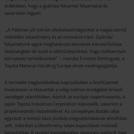
érdekében, hogy a gyártási folyamat folyamatos és
zavartalan legyen.
„A Paletten jól tükrözi elkötelezettségünket a magas szintű
működési teljesítmény és az innováció iránt. Gyártási
folyamatunk egyik meghatározó elemének korszerűsítése
összhangban áll azzal a célkitűzésünkkel, hogy csökkentsük
környezeti terhelésünket” – mondta Ernesto Domínguez, a
Toyota Material Handling Europe elnök-vezérigazgatója.
A termelés megkezdéséhez kapcsolódóan a festőüzemet
hivatalosan is felavatták a világ számos országából érkező
vendégek jelenlétében, köztük az európai csoportvezetés, a
japán Toyota Industries Corporation képviselői, valamint a
projektvezetés részvételével. Az ünnepélyes átadás célja
egyrészt a hosszú távú jövőkép megvalósításának elindítása
volt, másrészt a létesítmény teljes kapacitáson működő
bemutatása. A projekt kiemelkedően sikeresen valósult meg,