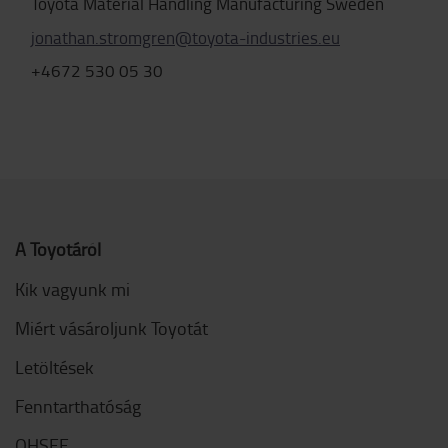
Toyota Material Handling Manufacturing Sweden
jonathan.stromgren@toyota-industries.eu
+4672 530 05 30
A Toyotáról
Kik vagyunk mi
Miért vásároljunk Toyotát
Letöltések
Fenntarthatóság
QHSEE