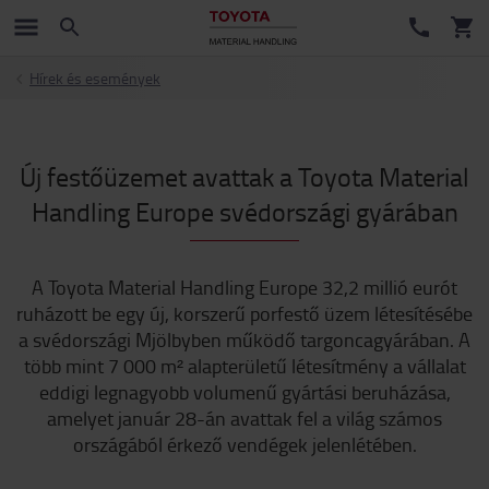
Hírek és események
Új festőüzemet avattak a Toyota Material
Handling Europe svédországi gyárában
A Toyota Material Handling Europe 32,2 millió eurót
ruházott be egy új, korszerű porfestő üzem létesítésébe
a svédországi Mjölbyben működő targoncagyárában. A
több mint 7 000 m² alapterületű létesítmény a vállalat
eddigi legnagyobb volumenű gyártási beruházása,
amelyet január 28-án avattak fel a világ számos
országából érkező vendégek jelenlétében.