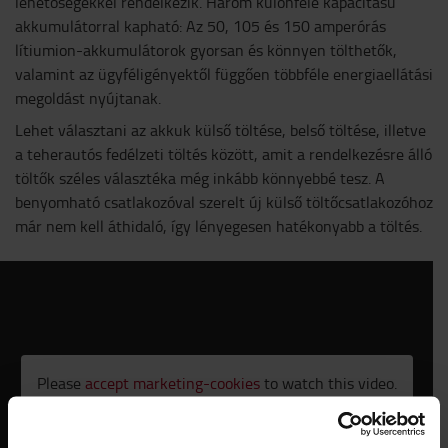
lehetőségekkel rendelkezik. Három különféle kapacitású
akkumulátorral kapható: Az 50, 105 és 150 amperórás
lítiumion-akkumulátorok gyorsan és könnyen tölthetők,
valamint az ügyféligényektől függően többféle energiaellátási
megoldást nyújtanak.
Lehet választani az akkuk külső töltése, belső töltése, illetve
a teherautós fedélzeti töltés között, amit a rendelkezésre álló
töltők széles választéka még inkább könnyebbé tesz. A
benyomható csatlakozóval szerelt új külső töltőcsatlakozóhoz
már nem kell áthidaló, így lényegesen hatékonyabb a töltés.
Please
accept marketing-cookies
to watch this video.