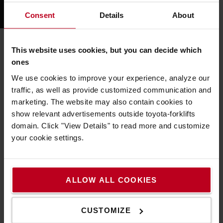
Consent
Details
About
Könnyű manőverezhetőség
This website uses cookies, but you can decide which
A BT Levio LWI160 elektromos meghajtású raktári
ones
targonca, amely sokféle kisebb, közepes és nagyobb
We use cookies to improve your experience, analyze our
igénybevételt jelentő, gyalogkíséretű alkalmazáshoz is
traffic, as well as provide customized communication and
felhasználható. Különösen kiskereskedelmi boltok és
marketing. The website may also contain cookies to
szupermarketek szűk helyein boldogul nagyon könnyen,
show relevant advertisements outside toyota-forklifts
de természetesen hibátlanul megbirkózik a vízszintes
domain. Click "View Details" to read more and customize
szállítás, illetve a fel- és a lerakodás feladataival is. A
your cookie settings.
kompakt méretű gép könnyen manőverezhető, és
tökéletesen használható a szállításra alkalmazott
járművek, pl. tehergépkocsik rakterében. A Toyota
ALLOW ALL COOKIES
rendkívül innovatív emelőgépe a 105 Ah-s
akkumulátorral együtt mindössze 269 kg. A gép akár 1,6
tonnás terhek szállítására alkalmas rövid- és hosszabb
CUSTOMIZE
távokon, legfeljebb 6 km/h sebességgel.