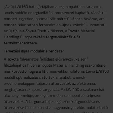
„Az új LWI160 kategóriájában a legkompaktabb targonca,
amely sokféle energiaellátási rendszerrel kapható, ráadásul
mindezt egyetlen, optimalizált méretű gépben ötvözve, ami
minden tekintetben forradalmian újnak számít” – ismerteti
az új típus előnyeit Fredrik Nilsson, a Toyota Material
Handling Europe raktári targoncákért felelős
termékmenedzsere.
Tervezési díjas moduláris rendszer
A Toyota folyamatos fejlődést előirányzó „kaizen”
filozófiájához híven a Toyota Material Handling szakemberei
már kezdettől fogva a lítiumion-akkumulátoros Levio LWI160
modell optimalizálásán törték a fejüket, aminek
eredményeképpen teljesen áttervezték az elektromos
meghajtású raklapozó targoncát. Az LWI160 a szakma első
alacsony emelője, amelyet minden szempontból teljesen
átterveztek. A targonca teljes egészének átgondolása és
áttervezése többek között a hagyományos akkumulátortartó