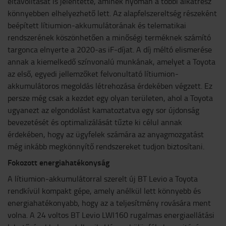
eltávolítását is jelentette, aminek nyomán a többi alkatrész
könnyebben elhelyezhető lett. Az alapfelszereltség részeként
beépített lítiumion-akkumulátorának és telematikai
rendszerének köszönhetően a minőségi terméknek számító
targonca elnyerte a 2020-as iF-díjat. A díj méltó elismerése
annak a kiemelkedő színvonalú munkának, amelyet a Toyota
az első, egyedi jellemzőket felvonultató lítiumion-
akkumulátoros megoldás létrehozása érdekében végzett. Ez
persze még csak a kezdet egy olyan területen, ahol a Toyota
ugyanezt az elgondolást kamatoztatva egy sor újdonság
bevezetését és optimalizálását tűzte ki célul annak
érdekében, hogy az ügyfelek számára az anyagmozgatást
még inkább megkönnyítő rendszereket tudjon biztosítani.
Fokozott energiahatékonyság
A lítiumion-akkumulátorral szerelt új BT Levio a Toyota
rendkívül kompakt gépe, amely anélkül lett könnyebb és
energiahatékonyabb, hogy az a teljesítmény rovására ment
volna. A 24 voltos BT Levio LWI160 rugalmas energiaellátási