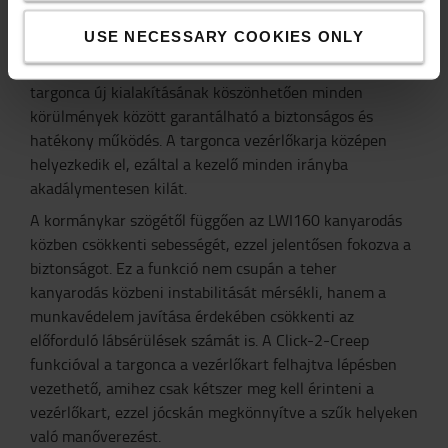
A BT Levio LWI160 halkan működik, programozható
USE NECESSARY COOKIES ONLY
vezetői paraméterei miatt pedig kifejezetten
felhasználóbarát és intuitív. A lítiumion-akkumulátoros
targonca új kialakításának köszönhetően minden
körülmények között garantálható a biztonságos és
hatékony működés. A targonca vezérlőkarja középen
helyezkedik el, ezáltal a kezelő minden irányba
akadálymentesen kilát.
A kormánykar szögétől függően az LWI160 kanyarodás
közben csökkenti sebességét, ezzel jelentősen fokozva a
biztonságot. Ez a funkció nem csupán a teher
kanyarodás közbeni instabilitását mérsékli, hanem a
munkavédelem javítása érdekében csökkenti az
előforduló lábsérülések számát is. A Click-2-Creep
funkcióval a targonca a vezérlőkart felhajtva lépésben
vezethető, amihez csak kétszer meg kell érinteni a
vezérlőkart, ezzel jócskán megkönnyítve a szűk helyeken
való manőverezést.