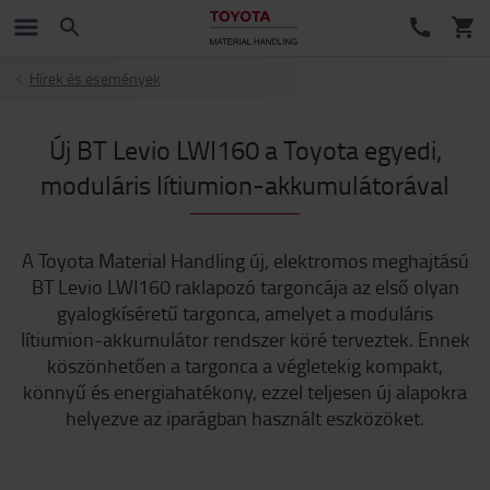
Hírek és események
Új BT Levio LWI160 a Toyota egyedi,
moduláris lítiumion-akkumulátorával
A Toyota Material Handling új, elektromos meghajtású
BT Levio LWI160 raklapozó targoncája az első olyan
gyalogkíséretű targonca, amelyet a moduláris
lítiumion-akkumulátor rendszer köré terveztek. Ennek
köszönhetően a targonca a végletekig kompakt,
könnyű és energiahatékony, ezzel teljesen új alapokra
helyezve az iparágban használt eszközöket.