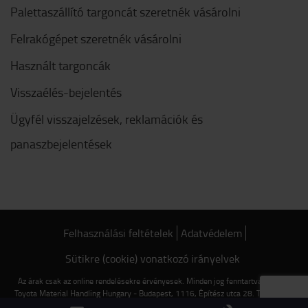
Palettaszállító targoncát szeretnék vásárolni
Felrakógépet szeretnék vásárolni
Használt targoncák
Visszaélés-bejelentés
Ügyfél visszajelzések, reklamációk és
panaszbejelentések
Felhasználási feltételek
Adatvédelem
Sütikre (cookie) vonatkozó irányelvek
Az árak csak az online rendelésekre érvényesek. Minden jog fenntartva © 2022
Toyota Material Handling Hungary - Budapest, 1116, Építész utca 28. Tel.: +36 1
482 0900