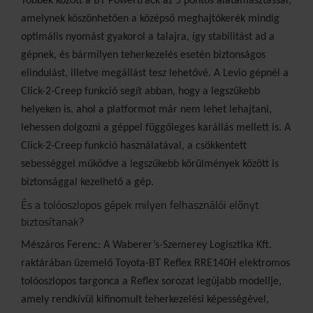
Többek között a BT Powertrack az 5 pontos alátámasztással,
amelynek köszönhetően a középső meghajtókerék mindig
optimális nyomást gyakorol a talajra, így stabilitást ad a
gépnek, és bármilyen teherkezelés esetén biztonságos
elindulást, illetve megállást tesz
lehetővé. A Levio gépnél a
Click-2-Creep funkció segít abban, hogy a legszűkebb
helyeken is, ahol a platformot már nem lehet lehajtani,
lehessen dolgozni a géppel függőleges karállás mellett is. A
Click-2-Creep funkció használatával, a csökkentett
sebességgel működve a legszűkebb körülmények között is
biztonsággal kezelhető a gép.
És a tolóoszlopos gépek milyen felhasználói előnyt
biztosítanak?
Mészáros Ferenc: A Waberer’s-Szemerey Logisztika Kft.
raktárában üzemelő Toyota-BT Reflex RRE140H elektromos
tolóoszlopos targonca a Reflex sorozat legújabb modellje,
amely rendkívül kifinomult teherkezelési képességével,