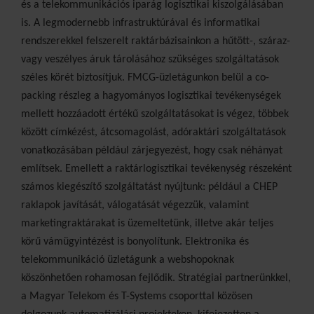
és a telekommunikációs iparág logisztikai kiszolgálásában
is. A legmodernebb infrastruktúrával és informatikai
rendszerekkel felszerelt raktárbázisainkon a hűtött-, száraz-
vagy veszélyes áruk tárolásához szükséges szolgáltatások
széles körét biztosítjuk. FMCG-üzletágunkon belül a co-
packing részleg a hagyományos logisztikai tevékenységek
mellett hozzáadott értékű szolgáltatásokat is végez, többek
között címkézést, átcsomagolást, adóraktári szolgáltatások
vonatkozásában például zárjegyezést, hogy csak néhányat
említsek. Emellett a raktárlogisztikai tevékenység részeként
számos kiegészítő szolgáltatást nyújtunk: például a CHEP
raklapok javítását, válogatását végezzük, valamint
marketingraktárakat is üzemeltetünk, illetve akár teljes
körű vámügyintézést is bonyolítunk. Elektronika és
telekommunikáció üzletágunk a webshopoknak
köszönhetően rohamosan fejlődik. Stratégiai partnerünkkel,
a Magyar Telekom és T-Systems csoporttal közösen