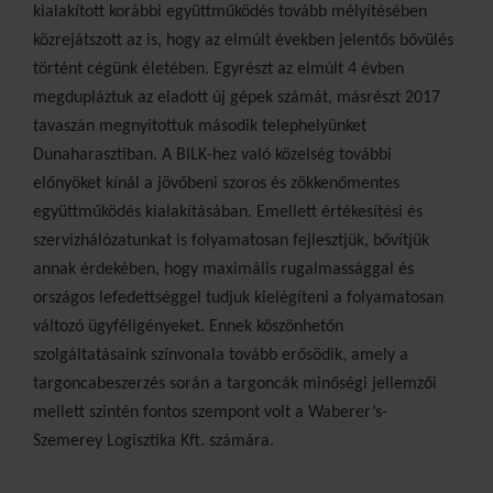
kialakított korábbi együttműködés tovább mélyítésében
közrejátszott az is, hogy az elmúlt években jelentős bővülés
történt cégünk életében. Egyrészt az elmúlt 4 évben
megdupláztuk az eladott új gépek számát, másrészt 2017
tavaszán megnyitottuk második telephelyünket
Dunaharasztiban. A BILK-hez való közelség további
előnyöket kínál a jövőbeni szoros és zökkenőmentes
együttműködés kialakításában. Emellett értékesítési és
szervizhálózatunkat is folyamatosan fejlesztjük, bővítjük
annak érdekében, hogy maximális rugalmassággal és
országos lefedettséggel tudjuk kielégíteni a folyamatosan
változó ügyféligényeket. Ennek köszönhetőn
szolgáltatásaink színvonala tovább erősödik, amely a
targoncabeszerzés során a targoncák minőségi jellemzői
mellett szintén fontos szempont volt a Waberer’s-
Szemerey Logisztika Kft. számára.