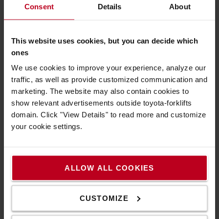
Consent
Details
About
rendelkeznek bizonyos félautomata funkcióval. Végül a
Toyota-BT Optio OSE250-es típus mellett döntöttünk „T-
Mote” távvezérlési funkcióval kiegészítve. Ezzel a
This website uses cookies, but you can decide which
komissiózást végző munkatársainknak lehetősége van arra,
ones
hogy az egymáshoz közel lévő kiszedési pontok között
We use cookies to improve your experience, analyze our
távirányítóval vezéreljék a targoncát. A gép automatikusan
traffic, as well as provide customized communication and
tartja az előre megadott távolságot az állványtól, és
marketing. The website may also contain cookies to
érzékelőkkel figyeli a környezetét. Ha bárki a gép biztonsági
show relevant advertisements outside toyota-forklifts
zónáján belül kerül, a gép azonnal megáll. Mészáros Ferenc
domain. Click "View Details" to read more and customize
üzletfejlesztési vezető, Toyota Anyagmozgatás
your cookie settings.
Magyarország Kft.: A Toyota-BT Optio OSE250
alacsonyszintű komissiózó targoncánál a géptest elöl van, a
kezelőállás pedig mögötte, így a kezelő a palettához a
ALLOW ALL COOKIES
lehető legközelebb helyezkedik el. Ezt a gépkialakítást
egyébként a BT a 70-es években fejlesztette ki, amikor
elkészítették az első kifejezetten alacsony komissiózásra
CUSTOMIZE
tervezett gépet annak érdekében, hogy növeljék a