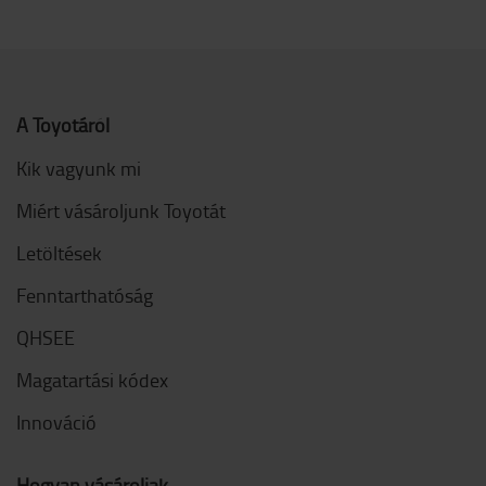
A Toyotáról
Kik vagyunk mi
Miért vásároljunk Toyotát
Letöltések
Fenntarthatóság
QHSEE
Magatartási kódex
Innováció
Hogyan vásároljak