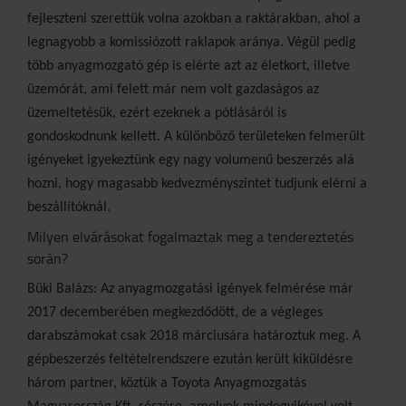
fejleszteni szerettük volna azokban a raktárakban, ahol a
legnagyobb a komissiózott raklapok aránya. Végül pedig
több anyagmozgató gép is elérte azt az életkort, illetve
üzemórát, ami felett már nem volt gazdaságos az
üzemeltetésük, ezért ezeknek a pótlásáról is
gondoskodnunk kellett. A különböző területeken felmerült
igényeket igyekeztünk egy nagy volumenű beszerzés alá
hozni, hogy magasabb kedvezményszintet tudjunk elérni a
beszállítóknál.
Milyen elvárásokat fogalmaztak meg a tendereztetés
során?
Büki Balázs: Az anyagmozgatási igények felmérése már
2017 decemberében megkezdődött, de a végleges
darabszámokat csak 2018 márciusára határoztuk meg. A
gépbeszerzés feltételrendszere ezután került kiküldésre
három partner, köztük a Toyota Anyagmozgatás