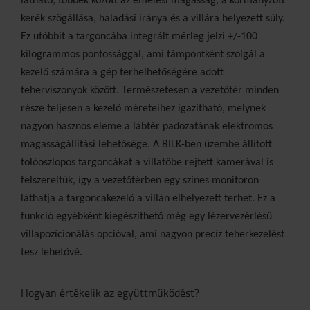
látható, többek között
az emelési magasság, a kormányzott
kerék szögállása,
haladási iránya és a villára helyezett súly.
Ez
utóbbit a targoncába integrált mérleg jelzi +/-100
kilogrammos pontossággal, ami támpontként szolgál
a
kezelő számára a gép terhelhetőségére adott
teherviszonyok között. Természetesen a vezetőtér
minden
része teljesen a kezelő méreteihez igazítható,
melynek
nagyon hasznos eleme a lábtér padozatának
elektromos
magasságállítási lehetősége.
A BILK-ben üzembe állított
tolóoszlopos targoncákat
a villatőbe rejtett kamerával is
felszereltük, így
a vezetőtérben egy színes monitoron
láthatja a targoncakezelő
a villán elhelyezett terhet. Ez a
funkció
egyébként kiegészíthető még egy lézervezérlésű
villapozícionálás opcióval, ami nagyon precíz teherkezelést
tesz lehetővé.
Hogyan értékelik az együttműködést?