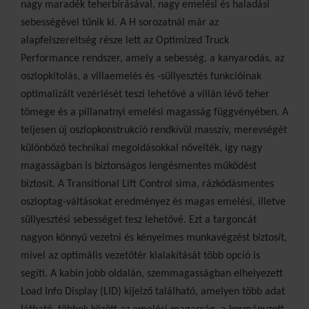
nagy maradék teherbírásával, nagy emelési és haladási
sebességével tűnik ki. A H sorozatnál már az
alapfelszereltség része lett az Optimized Truck
Performance rendszer, amely a sebesség, a kanyarodás, az
oszlopkitolás, a villaemelés és -süllyesztés funkcióinak
optimalizált vezérlését teszi lehetővé a villán lévő teher
tömege és a pillanatnyi emelési magasság függvényében. A
teljesen új oszlopkonstrukció rendkívül masszív, merevségét
különböző technikai megoldásokkal növelték, így nagy
magasságban is biztonságos lengésmentes működést
biztosít. A Transitional Lift Control sima, rázkódásmentes
oszloptag-váltásokat eredményez és magas emelési, illetve
süllyesztési sebességet tesz lehetővé. Ezt a targoncát
nagyon könnyű vezetni és kényelmes munkavégzést biztosít,
mivel az optimális vezetőtér kialakítását több opció is
segíti. A kabin jobb oldalán, szemmagasságban
elhelyezett
Load Info Display (LID) kijelző található,
amelyen több adat