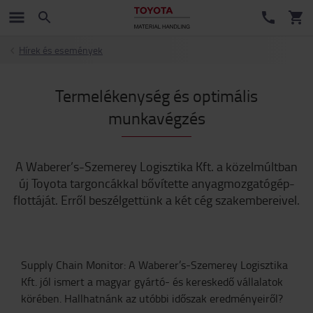
Hírek és események
Termelékenység és optimális
munkavégzés
A Waberer’s-Szemerey Logisztika Kft. a közelmúltban
új Toyota targoncákkal bővítette anyagmozgatógép-
flottáját. Erről beszélgettünk a két cég szakembereivel.
Supply Chain Monitor:
A Waberer’s-Szemerey Logisztika
Kft. jól ismert a magyar gyártó- és kereskedő vállalatok
körében. Hallhatnánk az utóbbi időszak eredményeiről?