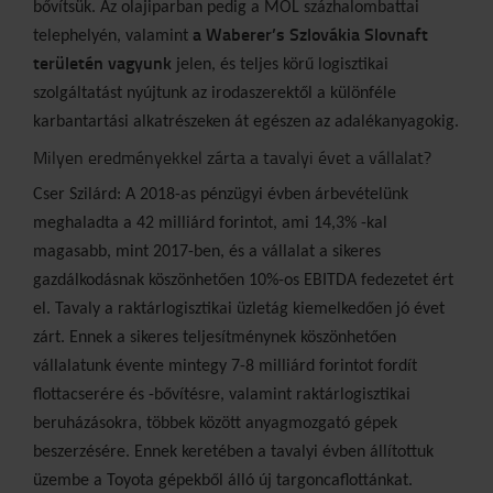
bővítsük. Az olajiparban pedig a MOL százhalombattai
a Waberer’s Szlovákia Slovnaft
telephelyén, valamint
területén vagyunk
jelen, és teljes körű logisztikai
szolgáltatást nyújtunk az irodaszerektől a különféle
karbantartási alkatrészeken át egészen az adalékanyagokig.
Milyen eredményekkel zárta a tavalyi évet a vállalat?
Cser Szilárd: A 2018-as pénzügyi évben árbevételünk
meghaladta a 42 milliárd forintot, ami 14,3% -kal
magasabb, mint 2017-ben, és a vállalat a sikeres
gazdálkodásnak köszönhetően 10%-os EBITDA fedezetet ért
el. Tavaly a raktárlogisztikai üzletág kiemelkedően jó évet
zárt. Ennek a sikeres teljesítménynek köszönhetően
vállalatunk évente mintegy 7-8 milliárd forintot fordít
flottacserére és -bővítésre, valamint raktárlogisztikai
beruházásokra, többek között anyagmozgató gépek
beszerzésére. Ennek keretében a tavalyi évben állítottuk
üzembe a Toyota gépekből álló új targoncaflottánkat.