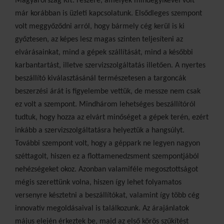
Magyarország Kft. részére, amelyek mindegyikével volt
már korábban is üzleti kapcsolatunk. Elsődleges szempont
volt meggyőződni arról, hogy bármely cég kerül is ki
győztesen, az képes lesz magas szinten teljesíteni az
elvárásainkat, mind a gépek szállítását, mind a későbbi
karbantartást, illetve szervizszolgáltatás
illetően. A nyertes
beszállító kiválasztásánál természetesen
a targoncák
beszerzési árát is figyelembe
vettük, de messze nem csak
ez volt a szempont.
Mindhárom lehetséges beszállítóról
tudtuk, hogy
hozza az elvárt minőséget a gépek terén, ezért
inkább
a szervizszolgáltatásra helyeztük a hangsúlyt.
További szempont volt, hogy a géppark ne legyen
nagyon
széttagolt, hiszen ez a flottamenedzsment
szempontjából
nehézségeket okoz. Azonban valamiféle
megosztottságot
mégis szerettünk volna,
hiszen így lehet folyamatos
versenyre késztetni
a beszállítókat, valamint így több cég
innovatív
megoldásaival is találkozunk. Az árajánlatok
május
elején érkeztek be, majd az első körös szűkítést