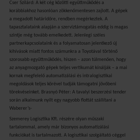
Cser Szilárd: A két cég közötti együttműködés a
korábbiakhoz hasonlóan zökkenőmentesen zajlott. A gépek
a megadott határidőre, rendben megérkeztek. A
tapasztalataink alapján a szerviztámogatás eddig is magas
szintje még tovább emelkedett. Jelenlegi széles
partnerkapcsolataink és a folyamatosan jelentkező új
kihívások miatt fontos számunkra a Toyotával történő
szorosabb együttműködés, hiszen – azon túlmenően, hogy
az anyagmozgató gépek teljes vertikumát kínálják – a mai
kornak megfelelő automatizálási és intralogisztikai
megoldások teljes körével tudják támogatni jövőbeni
törekvéseinket. Brasnyó Péter: A tavalyi beszerzési tender
során alkalmunk nyílt egy nagyobb flottát szállítani a
Waberer’s-
Szemerey Logisztika Kft. részére olyan műszaki
tartalommal, amely már bizonyos automatizálási
funkciókat is tartalmazott. A logisztikai szolgáltató céggel