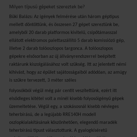
Milyen típusú gépeket szereztek be?
Büki Balázs: Az igények felmérése után három géptípus
mellett döntöttünk, és összesen 27 gépet szereztünk be,
amelyből 20 darab platformos kivitelű, csípőtámasszal
ellátott elektromos palettaszállító 5 darab komissiózó gép,
illetve 2 darab tolóoszlopos targonca. A tolóoszlopos
gépekre elsősorban az új állványrendszerrel beépített
raktárunk kiszolgálásához volt szükség. Itt az jelentett némi
kihívást, hogy az épület sajátosságaiból adódóan, az amúgy
is szűkre tervezett, 3 méter széles
folyosókból végül még pár centit veszítettünk, ezért itt
elsődleges kitétel volt a minél kisebb folyosóigényű gépek
üzemeltetése. Végül egy, a szokásosnál kisebb névleges
teherbírású, de a legújabb RRE140H modell
oszlopkialakításának köszönhetően, elegendő maradék
teherbírású típust választottunk. A gyalogkíséretű