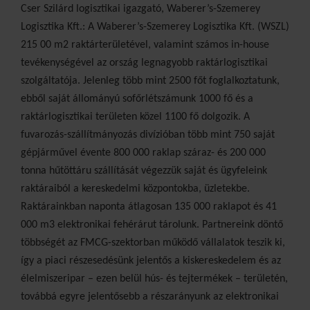
Cser Szilárd logisztikai igazgató, Waberer’s-Szemerey
Logisztika Kft.: A Waberer’s-Szemerey Logisztika Kft. (WSZL)
215 00 m2 raktárterületével, valamint számos in-house
tevékenységével az ország legnagyobb raktárlogisztikai
szolgáltatója. Jelenleg több mint 2500 főt foglalkoztatunk,
ebből saját állományú sofőrlétszámunk 1000 fő és a
raktárlogisztikai területen közel 1100 fő dolgozik. A
fuvarozás-szállítmányozás divízióban több mint 750 saját
gépjárművel évente 800 000 raklap száraz- és 200 000
tonna hűtöttáru szállítását végezzük saját és ügyfeleink
raktáraiból a kereskedelmi központokba, üzletekbe.
Raktárainkban naponta átlagosan 135 000 raklapot és 41
000 m3 elektronikai fehérárut tárolunk. Partnereink döntő
többségét az FMCG-szektorban működő vállalatok teszik ki,
így a piaci részesedésünk jelentős a kiskereskedelem és az
élelmiszeripar – ezen belül hús- és tejtermékek – területén,
továbbá egyre jelentősebb a részarányunk az elektronikai