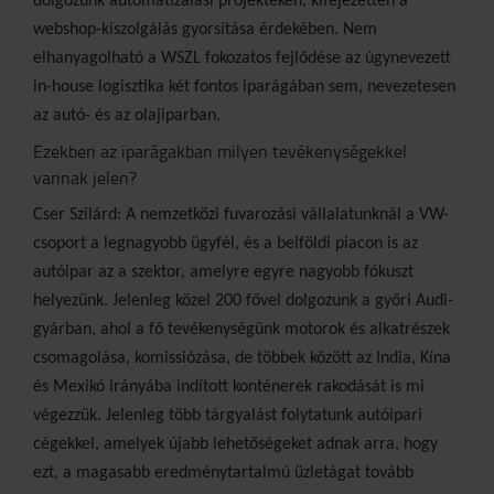
dolgozunk automatizálási projekteken, kifejezetten a
webshop-kiszolgálás gyorsítása érdekében. Nem
elhanyagolható a WSZL fokozatos fejlődése az úgynevezett
in-house logisztika két fontos iparágában sem, nevezetesen
az autó- és az olajiparban.
Ezekben az iparágakban milyen tevékenységekkel
vannak jelen?
Cser Szilárd: A nemzetközi fuvarozási vállalatunknál a VW-
csoport a legnagyobb ügyfél, és a belföldi piacon is az
autóipar az a szektor, amelyre egyre nagyobb fókuszt
helyezünk. Jelenleg közel 200 fővel dolgozunk a győri Audi-
gyárban, ahol a fő tevékenységünk motorok és alkatrészek
csomagolása, komissiózása, de többek között az India, Kína
és Mexikó irányába indított konténerek rakodását is mi
végezzük. Jelenleg több tárgyalást folytatunk autóipari
cégekkel, amelyek újabb lehetőségeket adnak arra, hogy
ezt, a magasabb eredménytartalmú üzletágat tovább