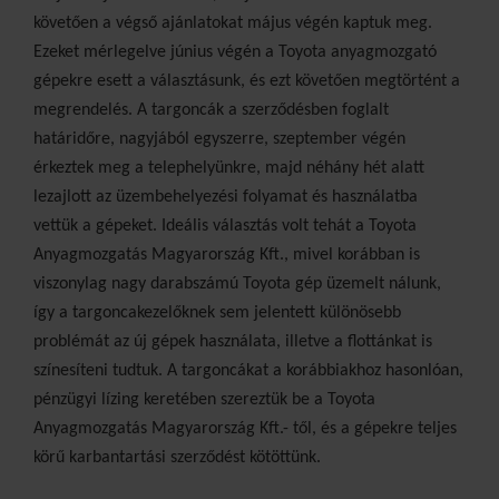
követően a végső ajánlatokat május végén kaptuk
meg.
Ezeket mérlegelve június végén a Toyota
anyagmozgató
gépekre esett a választásunk, és
ezt követően megtörtént a
megrendelés. A targoncák
a szerződésben foglalt
határidőre, nagyjából
egyszerre, szeptember végén
érkeztek meg
a telephelyünkre, majd néhány hét alatt
lezajlott
az üzembehelyezési folyamat és használatba
vettük
a gépeket. Ideális választás volt tehát a Toyota
Anyagmozgatás Magyarország Kft., mivel korábban
is
viszonylag nagy darabszámú Toyota gép
üzemelt nálunk,
így a targoncakezelőknek sem jelentett különösebb
problémát az új gépek használata, illetve a flottánkat is
színesíteni tudtuk. A targoncákat a korábbiakhoz hasonlóan,
pénzügyi lízing keretében szereztük be a Toyota
Anyagmozgatás Magyarország Kft.- től, és a gépekre teljes
körű karbantartási szerződést kötöttünk.