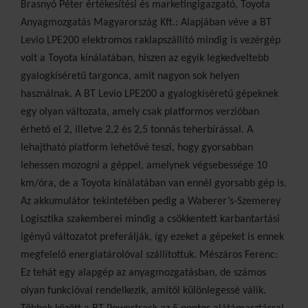
Brasnyó Péter értékesítési és marketingigazgató, Toyota
Anyagmozgatás Magyarország Kft.: Alapjá
ban véve a BT
Levio LPE200 elektromos raklapszállító
mindig is vezérgép
volt a Toyota kínálatában,
hiszen az egyik legkedveltebb
gyalogkíséretű targonca,
amit nagyon sok helyen
használnak. A BT
Levio LPE200 a gyalogkíséretű gépeknek
egy olyan
változata, amely csak platformos verzióban
érhető
el 2, illetve 2,2 és 2,5 tonnás teherbírással. A
lehajtható
platform lehetővé teszi, hogy gyorsabban
lehessen
mozogni a géppel, amelynek végsebessége
10
km/óra, de a Toyota kínálatában van ennél gyorsabb
gép is.
Az akkumulátor tekintetében pedig a Waberer’s-Szemerey
Logisztika szakemberei mindig a csökkentett karbantartási
igényű változatot preferálják, így ezeket a gépeket is ennek
megfelelő energiatárolóval szállítottuk. Mészáros Ferenc:
Ez tehát egy alapgép az anyagmozgatásban, de számos
olyan funkcióval rendelkezik, amitől különlegessé válik.