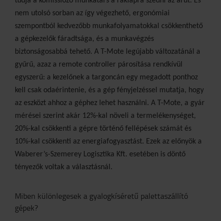
tudja a komissiózó munkatárs a
raklapra szedni az árut. És
nem utolsó sorban az így
végezhető, ergonómiai
szempontból kedvezőbb
munkafolyamatokkal csökkenthető
a gépkezelők
fáradtsága, és a munkavégzés
biztonságosabbá tehető.
A T-Mote legújabb változatánál a
gyűrű, azaz
a remote controller párosítása rendkívül
egyszerű: a
kezelőnek a targoncán egy megadott ponthoz
kell
csak odaérintenie, és a gép fényjelzéssel mutatja,
hogy
az eszközt ahhoz a géphez lehet használni. A T-Mote, a gyár
mérései szerint akár 12%-kal növeli a termelékenységet,
20%-kal csökkenti a gépre történő fellépések számát és
10%-kal csökkenti az energiafogyasztást. Ezek az előnyök a
Waberer’s-Szemerey Logisztika Kft. esetében is döntő
tényezők voltak a választásnál.
Miben különlegesek a gyalogkíséretű palettaszállító
gépek?