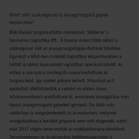
Miért vált szükségessé új anyagmozgató gépek
beszerzése?
Büki Balázs targoncaflotta menedzser, Waberer’s-
Szemerey Logisztika Kft.: A tavalyi évben több okból is
szükségessé vált az anyagmozgatógép-flottánk bővítése.
Egyrészt a BILK-ben működő logisztikai központunkban a
hűtött árukhoz kapcsolódó logisztikai operáció bővült, és
ehhez a szárazáru részlegről csoportosítottunk át
targoncákat, így ezeket pótolni kellett. Másrészt az F
épületből átköltöztettük a raktárt és ehhez olyan
állványrendszert alakítottunk ki, amelynek kiszolgálása más
típusú anyagmozgató gépeket igényelt. De több más
raktárban is megnövekedett az áruvolumen, melynek
mozgatásához a korábbi géppark nem volt elegendő, ezért
már 2017 végén beterveztük az eszközállomány bővítését.
Természetesen az árukiszedési hatékonyságunkat is