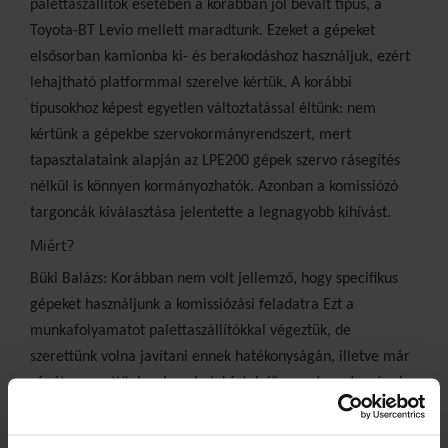
palettaszállítók esetében a korábban jól bevált típus, a
Toyota-BT Levio mellett maradtunk. Ezeket a gépeket
elsősorban kamionba ki- és berakodáshoz használjuk, ezért
lehajtható platformmal szerelve kértük. A korábbi
típusokhoz képest egyetlen változtatással éltünk: nem
kértünk a gépekbe szervokormányrendszert, mert
tapasztalataink alapján az LPE200 gépek szervo rásegítés
nélkül is könnyen kormányozhatók. Azonban a komissiózó
targoncák kiválasztása jelentette a legnagyobb kihívást.
Miért?
Büki Balázs: Korábban nem volt jellemző, hogy specifikus
gépeket használjunk a komissiózási feladatra Ezt a
munkafolyamatot palettaszállítókkal végeztük, de
szerettünk volna javítani ennek hatékonyságán, illetve már
régóta szerettünk volna „belekóstolni” az automata gépek
világába. Így jó lehetőség adódott az új beszerzés kapcsán,
hogy olyan komissiózó gépeket állítsunk üzembe, amelyek