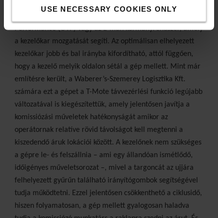
termelékenységet. A biztonságot és a vezethetőséget olyan
USE NECESSARY COOKIES ONLY
különleges funkciók segítik, mint az
Optimised Truck
Performance (OTP) vagy az E-man
kormányrendszer, amely
a kezelőkar mozgatását
segíti. Az optimálisan elhelyezett
kezelőkar jobb és
bal irányba kifordítható, attól függően,
hogy a kezelő
melyik oldalon sétál a gép mellett. Mint már
említésre
került, a Waberer’s-Szemerey Logisztika Kft.
számára ezt a gépet a T-Mote távvezérlési funkció
legújabb
változatával is kiegészítettük, amely jelentősen
javítja a
komissiózási műveletek hatékonyságát
amikor az
operátornak relatíve rövid távolságot
kell megtenni a
kiszedendő áruk lokációi között. A
kezelőnek nem szükséges
a gépre le- és felszállnia
– ami egy állandóan ismétlődő,
időigényes műveletsorozat
–, mivel a targoncát az ujjára
felhelyezett
gyűrűn található irányítógombok segítségével
tudja
működtetni. Ezzel jelentősen csökkenthető a
ciklusidő,
hiszen folyamatosan, a gép mellett gyalogosan
haladva