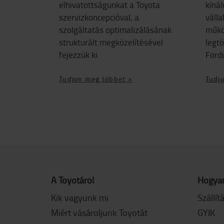
elhivatottságunkat a Toyota
kínál
szervizkoncepcióval, a
váll
szolgáltatás optimalizálásának
műkö
strukturált megközelítésével
legtö
fejezzük ki.
Ford
Tudjon meg többet >
Tudj
A Toyotáról
Hogyan
Kik vagyunk mi
Szállít
Miért vásároljunk Toyotát
GYIK