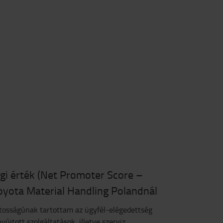
gi érték (Net Promoter Score –
oyota Material Handling Polandnál
ntosságúnak tartottam az ügyfél-elégedettség
nyújtott szolgáltatások, illetve szerviz