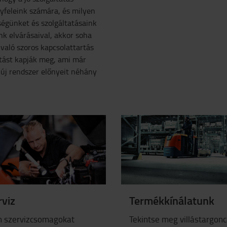
gyfeleink számára, és milyen
ségünket és szolgáltatásaink
k elvárásaival, akkor soha
való szoros kapcsolattartás
atást kapják meg, ami már
z új rendszer előnyeit néhány
rviz
Termékkínálatunk
n szervizcsomagokat
Tekintse meg villástargonc