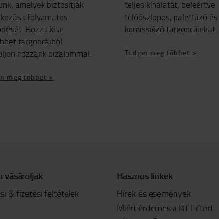
unk, amelyek biztosítják
teljes kínálatát, beleértve
alkozása folyamatos
tolóószlopos, palettázó és
dését. Hozza ki a
komissiózó targoncáinkat.
bbet targoncáiból.
uljon hozzánk bizalommal.
Tudjon meg többet >
on meg többet >
 vásároljak
Hasznos linkek
ási & fizetési feltételek
Hírek és események
Miért érdemes a BT Liftert