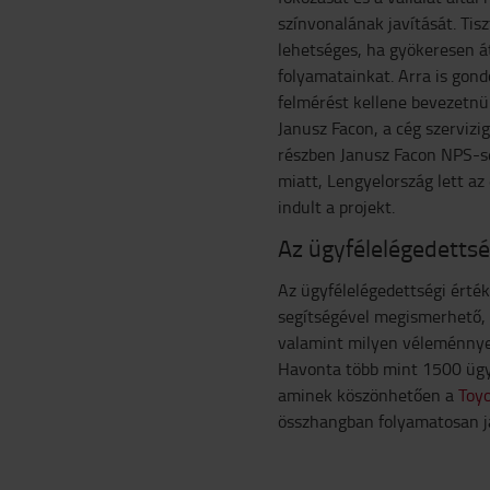
színvonalának javítását. Tis
lehetséges, ha gyökeresen át
folyamatainkat. Arra is gond
felmérést kellene bevezetnün
Janusz Facon, a cég szervizi
részben Janusz Facon NPS-se
miatt, Lengyelország lett az
indult a projekt.
Az ügyfélelégedettsé
Az ügyfélelégedettségi érté
segítségével megismerhető, 
valamint milyen véleménnyel
Havonta több mint 1500 ügyf
aminek köszönhetően a
Toyo
összhangban folyamatosan ja