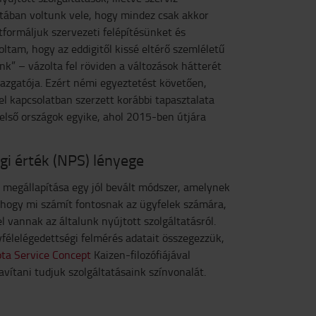
ztában voltunk vele, hogy mindez csak akkor
formáljuk szervezeti felépítésünket és
oltam, hogy az eddigitől kissé eltérő szemléletű
k” – vázolta fel röviden a változások hátterét
gazgatója. Ezért némi egyeztetést követően,
l kapcsolatban szerzett korábbi tapasztalata
 első országok egyike, ahol 2015-ben útjára
gi érték (NPS) lényege
k megállapítása egy jól bevált módszer, amelynek
hogy mi számít fontosnak az ügyfelek számára,
 vannak az általunk nyújtott szolgáltatásról.
élelégedettségi felmérés adatait összegezzük,
ta Service Concept
Kaizen-filozófiájával
vítani tudjuk szolgáltatásaink színvonalát.