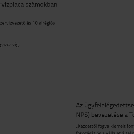
ervizpiaca számokban
szervizvezető és 10 alrégiós
őgazdaság,
Az ügyfélelégedettsé
NPS) bevezetése a T
„Kezdettől fogva kiemelt fo
fokozását és a vállalat által 