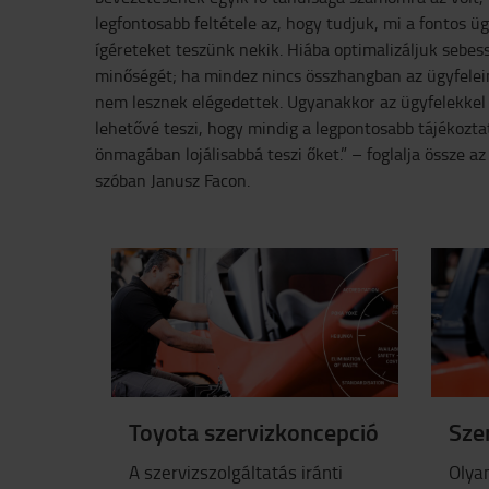
legfontosabb feltétele az, hogy tudjuk, mi a fontos ü
ígéreteket teszünk nekik. Hiába optimalizáljuk sebes
minőségét; ha mindez nincs összhangban az ügyfelein
nem lesznek elégedettek. Ugyanakkor az ügyfelekkel 
lehetővé teszi, hogy mindig a legpontosabb tájékozt
önmagában lojálisabbá teszi őket.” – foglalja össze a
szóban Janusz Facon.
Toyota szervizkoncepció
Sze
A szervizszolgáltatás iránti
Olya