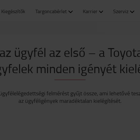
Kiegészítők
Targoncabérlet
Karrier
Szerviz
z ügyfél az első – a Toyot
yfelek minden igényét kiel
gyfélelégedettségi felmérést gyűjt össze, ami lehetővé tesz
az ügyféligények maradéktalan kielégítését.