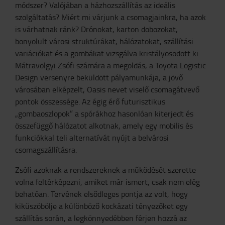
módszer? Valójában a házhozszállítás az ideális
szolgáltatás? Miért mi várjunk a csomagjainkra, ha azok
is várhatnak ránk? Drónokat, karton dobozokat,
bonyolult városi struktúrákat, hálózatokat, szállítási
variációkat és a gombákat vizsgálva kristályosodott ki
Mátravölgyi Zsófi számára a megoldás, a Toyota Logistic
Design versenyre beküldött pályamunkája, a jövő
városában elképzelt, Oasis nevet viselő csomagátvevő
pontok összessége. Az égig érő futurisztikus
„gombaoszlopok” a spórákhoz hasonlóan kiterjedt és
összefüggő hálózatot alkotnak, amely egy mobilis és
funkciókkal teli alternatívát nyújt a belvárosi
csomagszállításra.
Zsófi azoknak a rendszereknek a működését szerette
volna feltérképezni, amiket már ismert, csak nem elég
behatóan. Tervének elsődleges pontja az volt, hogy
kiküszöbölje a különböző kockázati tényezőket egy
szállítás során, a legkönnyedébben férjen hozzá az