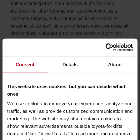
ember csomagjaihoz. A küldemények átvételének
általában két alternatívája van, az átvevőpont és a
csomagautomata, melyek koncepciói több sebből is
véreznek. A tervező célja a már létező városi rendszerek
kihasználása, valamint a teljes átalakítás helyett egy
ráépülő rendszer telepítése, egyfajta szimbiózis
létrehozása.
Elképzelése egy olyan kiszállítási technológia, amelyből a
Consent
Details
About
termékeket teherautókból viszik át a drónok, amik eleve
rövidebb utat tesznek meg, mint a zónák szerint haladó
teherautók. A tervezés során fontosnak tartotta a város
This website uses cookies, but you can decide which
tehermentesítését is, így a csomagpontok alkalmazása a
ones
belváros adottságaihoz idomul. „A drónok a
We use cookies to improve your experience, analyze our
küldeményekhez rendelt azonosítóval férnek hozzá az
traffic, as well as provide customized communication and
adott egységhez, amelyek egyszerre 48 db csomag
marketing. The website may also contain cookies to
tárolására alkalmasak és teljes belső működésük
show relevant advertisements outside toyota-forklifts
automatizált” – részletezi Zsófi a rendszer működését.
domain. Click "View Details" to read more and customize