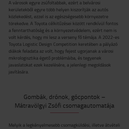
A városok egyre zsúfoltabbak, ezért a belvárosi
kerületekből egyre több helyen kiszorítják az autós
közlekedést, ezzel is az egészségesebb környezetre
törekedve. A Toyota célkitűzései között rendkívül fontos
a fenntarthatóság és a környezetvédelem, ezért nem is
volt kérdés, hogy mi lesz a verseny fő témája. A 2022-es
Toyota Logistic Design Competition keretében a pályázó
diákok feladata az volt, hogy fejest ugorjanak a városi
mikrologisztika
égető problémáiba, és tegyenek
javaslatokat ezek kezelésére, a jelenlegi megoldások
javítására.
Gombák, drónok, gócpontok –
Mátravölgyi Zsófi csomagautomatája
Melyik a legkényelmesebb csomagküldési, illetve átvételi