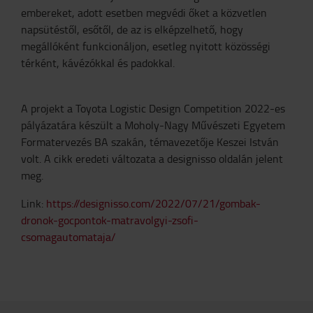
embereket, adott esetben megvédi őket a közvetlen
napsütéstől, esőtől, de az is elképzelhető, hogy
megállóként funkcionáljon, esetleg nyitott közösségi
térként, kávézókkal és padokkal.
A projekt a Toyota Logistic Design Competition 2022-es
pályázatára készült a Moholy-Nagy Művészeti Egyetem
Formatervezés BA szakán, témavezetője Keszei István
volt. A cikk eredeti változata a designisso oldalán jelent
meg.
Link:
https://designisso.com/2022/07/21/gombak-
dronok-gocpontok-matravolgyi-zsofi-
csomagautomataja/