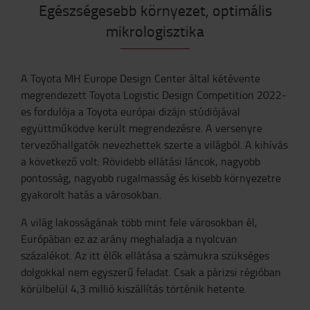
Egészségesebb környezet, optimális
mikrologisztika
A Toyota MH Europe Design Center által kétévente
megrendezett Toyota Logistic Design Competition 2022-
es fordulója a Toyota európai dizájn stúdiójával
együttműködve került megrendezésre. A versenyre
tervezőhallgatók nevezhettek szerte a világból. A kihívás
a következő volt: Rövidebb ellátási láncok, nagyobb
pontosság, nagyobb rugalmasság és kisebb környezetre
gyakorolt hatás a városokban.
A világ lakosságának több mint fele városokban él,
Európában ez az arány meghaladja a nyolcvan
százalékot. Az itt élők ellátása a számukra szükséges
dolgokkal nem egyszerű feladat. Csak a párizsi régióban
körülbelül 4,3 millió kiszállítás történik hetente.