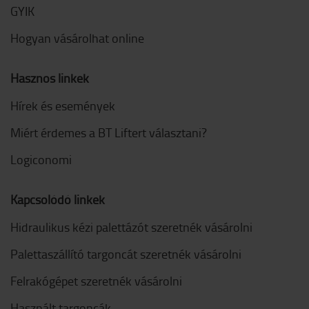
GYIK
Hogyan vásárolhat online
Hasznos linkek
Hírek és események
Miért érdemes a BT Liftert választani?
Logiconomi
Kapcsolódó linkek
Hidraulikus kézi palettázót szeretnék vásárolni
Palettaszállító targoncát szeretnék vásárolni
Felrakógépet szeretnék vásárolni
Használt targoncák