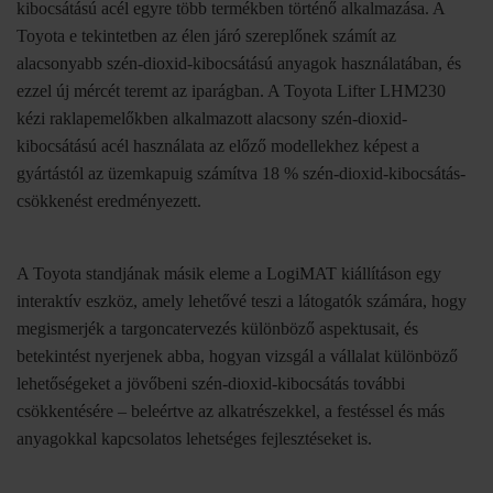
kibocsátású acél egyre több termékben történő alkalmazása. A
Toyota e tekintetben az élen járó szereplőnek számít az
alacsonyabb szén-dioxid-kibocsátású anyagok használatában, és
ezzel új mércét teremt az iparágban. A Toyota Lifter LHM230
kézi raklapemelőkben alkalmazott alacsony szén-dioxid-
kibocsátású acél használata az előző modellekhez képest a
gyártástól az üzemkapuig számítva 18 % szén-dioxid-kibocsátás-
csökkenést eredményezett.
A Toyota standjának másik eleme a LogiMAT kiállításon egy
interaktív eszköz, amely lehetővé teszi a látogatók számára, hogy
megismerjék a targoncatervezés különböző aspektusait, és
betekintést nyerjenek abba, hogyan vizsgál a vállalat különböző
lehetőségeket a jövőbeni szén-dioxid-kibocsátás további
csökkentésére – beleértve az alkatrészekkel, a festéssel és más
anyagokkal kapcsolatos lehetséges fejlesztéseket is.