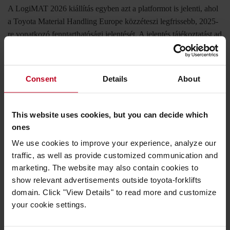
A LogiMAT 2026 kiállítás egyben azt a platformot is jelenti, ahol
a Toyota Material Handling Europe közzéteszi legfrissebb, 2025-
re vonatkozó fenntarthatósági jelentését. A jelentés tájékoztatást ad
a vállalat tudományosan megalapozott célkitűzései felé tett
előrehaladásáról, és beszámol olyan új kezdeményezésekről is,
mint az európai piacot támogató új targoncafelújító központba
Consent
Details
About
történő beruházás.
This website uses cookies, but you can decide which
„A fenntarthatóságra helyezett hangsúly az idei LogiMAT
ones
standon bemutatott számos megoldásunkban is egyértelműen
We use cookies to improve your experience, analyze our
megmutatkozik” – tette hozzá Marc Maureaux, a Toyota Material
traffic, as well as provide customized communication and
Handling Europe vezető fenntarthatósági menedzsere. „A
marketing. The website may also contain cookies to
biztonság kritikus kérdés, ezért számos termékünk esetében új
show relevant advertisements outside toyota-forklifts
elképzeléseket mutatunk be a biztonság javítására, emellett olyan
domain. Click "View Details" to read more and customize
innovatív vállalatokkal való együttműködéseket is, amelyek
your cookie settings.
előremutató megoldásokat kínálnak a logisztikai műveletek
biztonságának növelésére. Folyamatosan javítjuk termékpalettánk