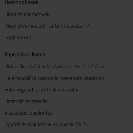
Hasznos linkek
Hírek és események
Miért érdemes a BT Liftert választani?
Logiconomi
Kapcsolódó linkek
Hidraulikus kézi palettázót szeretnék vásárolni
Palettaszállító targoncát szeretnék vásárolni
Felrakógépet szeretnék vásárolni
Használt targoncák
Visszaélés-bejelentés
Ügyfél visszajelzések, reklamációk és