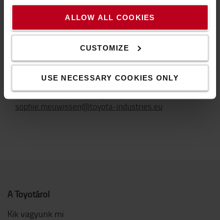
energiahatékonyságát is, és erre számos példa látható az idei
rendezvényen, például az új, 3,5–5,0 tonnás Traigo80, amely az
ALLOW ALL COOKIES
előző modellekhez képest akár 12 % energiamegtakarítást is
lehetővé tesz.”
CUSTOMIZE
MARKETING MANAGER CONTENT DEVELOPMENT
Sophie Meuwissen
USE NECESSARY COOKIES ONLY
Toyota Material Handling Europe
sophie.meuwissen@toyota-industries.eu
A Toyotáról
Kik vagyunk mi