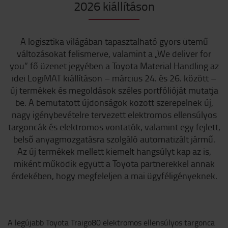
2026 kiállításon
A logisztika világában tapasztalható gyors ütemű
változásokat felismerve, valamint a „We deliver for
you” fő üzenet jegyében a Toyota Material Handling az
idei LogiMAT kiállításon – március 24. és 26. között –
új termékek és megoldások széles portfólióját mutatja
be. A bemutatott újdonságok között szerepelnek új,
nagy igénybevételre tervezett elektromos ellensúlyos
targoncák és elektromos vontatók, valamint egy fejlett,
belső anyagmozgatásra szolgáló automatizált jármű.
Az új termékek mellett kiemelt hangsúlyt kap az is,
miként működik együtt a Toyota partnerekkel annak
érdekében, hogy megfeleljen a mai ügyféligényeknek.
A legújabb Toyota Traigo80 elektromos ellensúlyos targonca