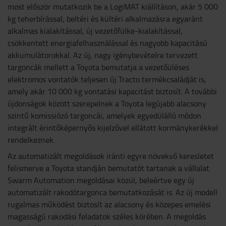
most először mutatkozik be a LogiMAT kiállításon, akár 5 000
kg teherbírással, beltéri és kültéri alkalmazásra egyaránt
alkalmas kialakítással, új vezetőfülke-kialakítással,
csökkentett energiafelhasználással és nagyobb kapacitású
akkumulátorokkal. Az új, nagy igénybevételre tervezett
targoncák mellett a Toyota bemutatja a vezetőüléses
elektromos vontatók teljesen új Tracto termékcsaládját is,
amely akár 10 000 kg vontatási kapacitást biztosít. A további
újdonságok között szerepelnek a Toyota legújabb alacsony
szintű komissiózó targoncái, amelyek egyedülálló módon
integrált érintőképernyős kijelzővel ellátott kormánykerékkel
rendelkeznek.
Az automatizált megoldások iránti egyre növekvő keresletet
felismerve a Toyota standján bemutatót tartanak a vállalat
Swarm Automation megoldásai közül, beleértve egy új
automatizált rakodótargonca bemutatkozását is. Az új modell
rugalmas működést biztosít az alacsony és közepes emelési
magasságú rakodási feladatok széles körében. A megoldás