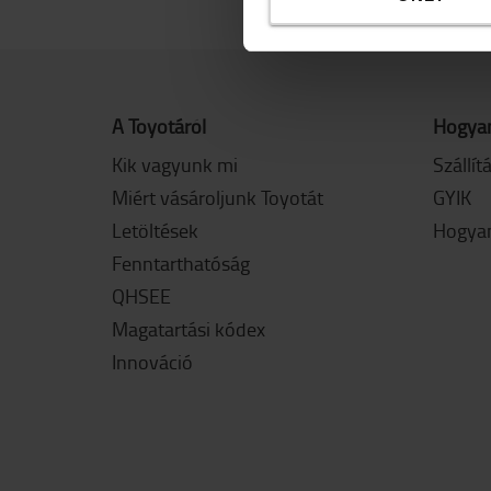
A Toyotáról
Hogyan
Kik vagyunk mi
Szállít
Miért vásároljunk Toyotát
GYIK
Letöltések
Hogyan
Fenntarthatóság
QHSEE
Magatartási kódex
Innováció