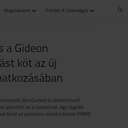
Megoldásaink
Trendek & Újdonságok
s a Gideon
st köt az új
onatkozásában
 önvezető járműveket és áttekinthető
t jelentett be a Gideonnal, egy zágrábi
okat kínál az autonóm mobil robotok (AMR)