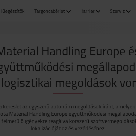
Kiegészítők
Targoncabérlet
Karrier
Szerviz
Material Handling Europe é
együttműködési megállapodá
 logisztikai megoldások v
a kereslet az egyszerű autonóm megoldások iránt, amelyek
oyota Material Handling Europe együttműködési megállapodás
y a felmerülő igényekre reagálva korszerű szoftvermegoldás
lokalizációjához és vezérléséhez.