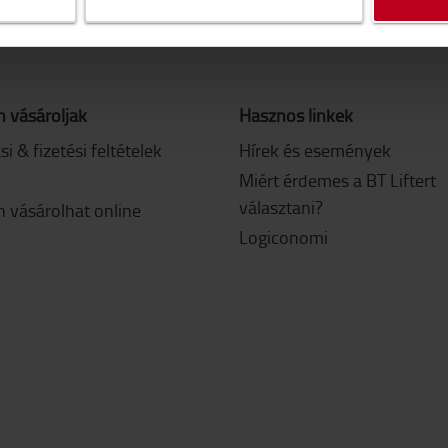
 vásároljak
Hasznos linkek
ási & fizetési feltételek
Hírek és események
Miért érdemes a BT Liftert
választani?
 vásárolhat online
Logiconomi