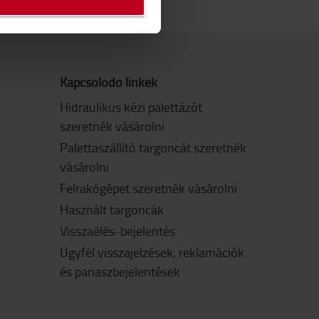
Kapcsolódó linkek
Hidraulikus kézi palettázót
szeretnék vásárolni
Palettaszállító targoncát szeretnék
vásárolni
Felrakógépet szeretnék vásárolni
Használt targoncák
Visszaélés-bejelentés
Ügyfél visszajelzések, reklamációk
és panaszbejelentések