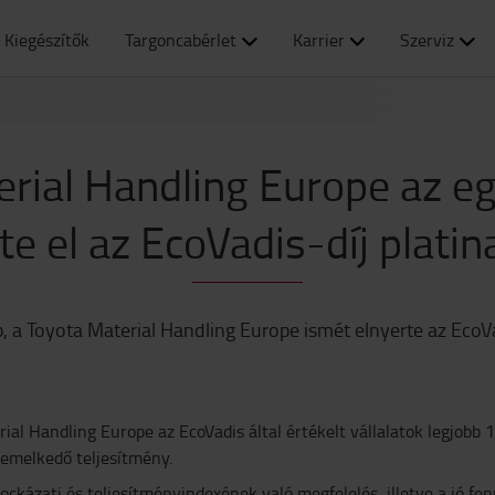
Kiegészítők
Targoncabérlet
Karrier
Szerviz
rial Handling Europe az e
e el az EcoVadis-díj platin
, a Toyota Material Handling Europe ismét elnyerte az EcoVad
al Handling Europe az EcoVadis által értékelt vállalatok legjobb 
iemelkedő teljesítmény.
kockázati és teljesítményindexének való megfelelés, illetve a jó f