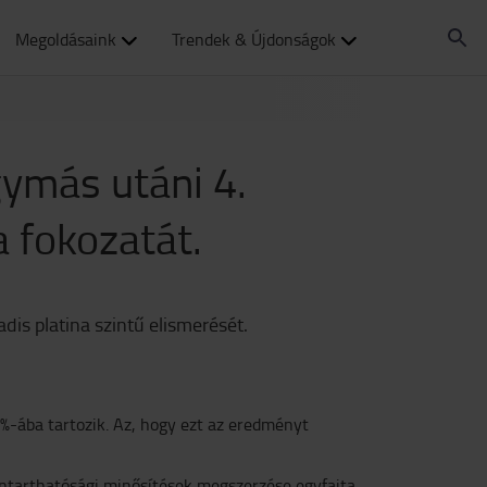
Megoldásaink
Trendek & Újdonságok
gymás utáni 4.
a fokozatát.
is platina szintű elismerését.
1%-ába tartozik. Az, hogy ezt az eredményt
enntarthatósági minősítések megszerzése egyfajta