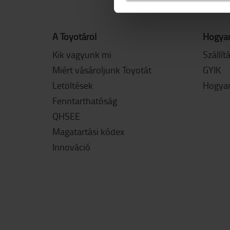
A Toyotáról
Hogyan
Kik vagyunk mi
Szállít
Miért vásároljunk Toyotát
GYIK
Letöltések
Hogyan
Fenntarthatóság
QHSEE
Magatartási kódex
Innováció