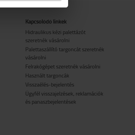
Kapcsolódó linkek
Hidraulikus kézi palettázót
szeretnék vásárolni
Palettaszállító targoncát szeretnék
vásárolni
Felrakógépet szeretnék vásárolni
Használt targoncák
Visszaélés-bejelentés
Ügyfél visszajelzések, reklamációk
és panaszbejelentések