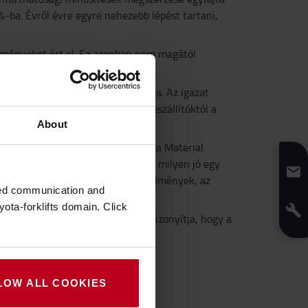
%-ba. Évről évre egyre nehezebb lépést tartani,
edményeket ért el. Ez azonban nem magától
telezett fenntarthatósági felelős.
 elvárásait, hanem az ügyfelek is. Az igazat
omra gyakorolt üzleti hatását. A beszállítóktól a
About
szletezi José Maria Gener, a Toyota Material
a szállni, és elgondolkodni azon, milyen jó egy
ztonságos és egészséges munkakörülmények, az
zed communication and
ota-forklifts domain. Click
kokon alapuló elismerése is azt bizonyítja, hogy a
LOW ALL COOKIES