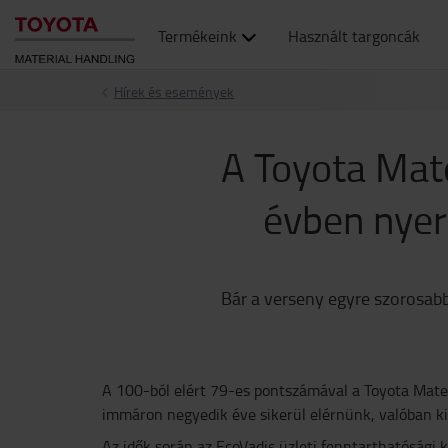
Termékeink
Használt targoncák
Hírek és események
A Toyota Mate
évben nyert
Bár a verseny egyre szorosabb
A 100-ból elért 79-es pontszámával a Toyota Materi
immáron negyedik éve sikerül elérnünk, valóban k
Az idők során az EcoVadis üzleti fenntarthatósági 