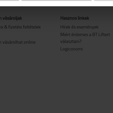
 vásároljak
Hasznos linkek
ási & fizetési feltételek
Hírek és események
Miért érdemes a BT Liftert
választani?
 vásárolhat online
Logiconomi