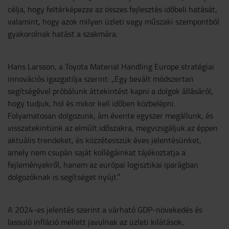
célja, hogy feltérképezze az összes fejlesztés időbeli hatását,
valamint, hogy azok milyen üzleti vagy műszaki szempontból
gyakorolnak hatást a szakmára.
Hans Larsson, a Toyota Material Handling Europe stratégiai
innovációs igazgatója szerint: „Egy bevált módszertan
segítségével próbálunk áttekintést kapni a dolgok állásáról,
hogy tudjuk, hol és mikor kell időben közbelépni.
Folyamatosan dolgozunk, ám évente egyszer megállunk, és
visszatekintünk az elmúlt időszakra, megvizsgáljuk az éppen
aktuális trendeket, és közzétesszük éves jelentésünket,
amely nem csupán saját kollégáinkat tájékoztatja a
fejleményekről, hanem az európai logisztikai iparágban
dolgozóknak is segítséget nyújt.”
A 2024-es jelentés szerint a várható GDP-növekedés és
lassuló infláció mellett javulnak az üzleti kilátások,