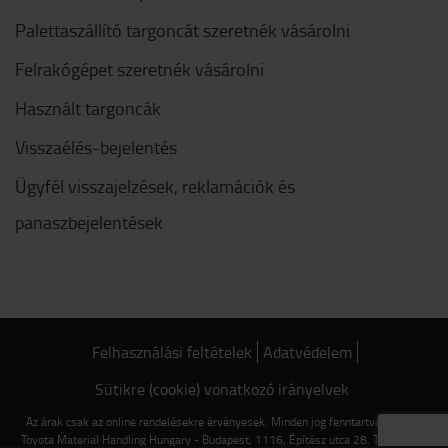
Palettaszállító targoncát szeretnék vásárolni
Felrakógépet szeretnék vásárolni
Használt targoncák
Visszaélés-bejelentés
Ügyfél visszajelzések, reklamációk és
panaszbejelentések
Felhasználási feltételek
Adatvédelem
Sütikre (cookie) vonatkozó irányelvek
Az árak csak az online rendelésekre érvényesek. Minden jog fenntartva © 2022
Toyota Material Handling Hungary - Budapest, 1116, Építész utca 28. Tel.: +36 1