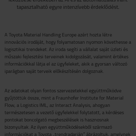
tapasztalható egyre intenzívebb érdeklődést.
A Toyota Material Handling Europe azért hozta létre
innovációs irodáját, hogy folyamatosan nyomon követhesse a
logisztikai trendeket. Az iroda segíti a vállalat saját üzleti és
műszaki fejlesztési terveinek kidolgozását, valamint értékes
információkkal látja el az ügyfeleket, akik a gyorsan változó
iparágban saját terveik előkészítésén dolgoznak.
Az adatokat olyan fontos szervezetekkel együttműködve
gyűjtöttük össze, mint a Fraunhofer Institute for Material
Flow, a Logistics IML, az Interact Analysis, ahogyan
természetesen a vezető ügyfelekkel folytatott, a kérdéses
pontokat boncolgató megbeszélések is hasznosnak
bizonyultak. Az ilyen együttműködésekből származó
információkat a Toyota „trendradarján” ábrázoltuk, amelynek