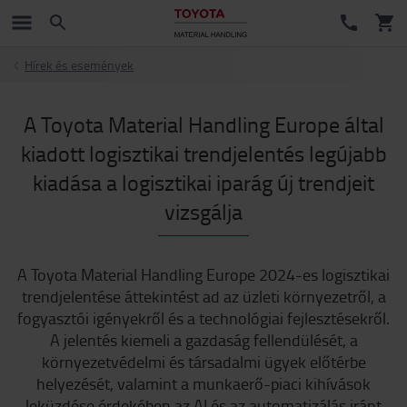
Hírek és események
A Toyota Material Handling Europe által
kiadott logisztikai trendjelentés legújabb
kiadása a logisztikai iparág új trendjeit
vizsgálja
A Toyota Material Handling Europe 2024-es logisztikai
trendjelentése áttekintést ad az üzleti környezetről, a
fogyasztói igényekről és a technológiai fejlesztésekről.
A jelentés kiemeli a gazdaság fellendülését, a
környezetvédelmi és társadalmi ügyek előtérbe
helyezését, valamint a munkaerő-piaci kihívások
leküzdése érdekében az AI és az automatizálás iránt