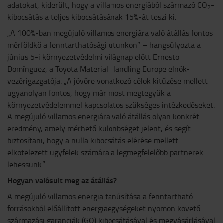
adatokat, kiderült, hogy a villamos energiából származó CO
-
2
kibocsátás a teljes kibocsátásának 15%-át teszi ki.
„A 100%-ban megújuló villamos energiára való átállás fontos
mérföldkő a fenntarthatósági utunkon” – hangsúlyozta a
június 5-i környezetvédelmi világnap előtt Ernesto
Domínguez, a Toyota Material Handling Europe elnök-
vezérigazgatója. „A jövőre vonatkozó célok kitűzése mellett
ugyanolyan fontos, hogy már most megtegyük a
környezetvédelemmel kapcsolatos szükséges intézkedéseket.
A megújuló villamos energiára való átállás olyan konkrét
eredmény, amely mérhető különbséget jelent, és segít
biztosítani, hogy a nulla kibocsátás elérése mellett
elkötelezett ügyfelek számára a legmegfelelőbb partnerek
lehessünk.”
Hogyan valósult meg az átállás?
A megújuló villamos energia tanúsítása a fenntartható
forrásokból előállított energiaegységeket nyomon követő
származási garanciák (GO) kibocsátásával és megvásárlásával