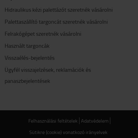
Hidraulikus kézi palettázót szeretnék vásárolni
Palettaszállító targoncát szeretnék vásárolni
Felrakógépet szeretnék vásárolni
Használt targoncák
Visszaélés-bejelentés
Ügyfél visszajelzések, reklamációk és
panaszbejelentések
Felhasználási feltételek
Adatvédelem
Sütikre (cookie) vonatkozó irányelvek