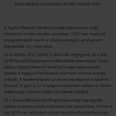
kibocsátásra vonatkozó cél felé vezető úton.
A Toyota Material Handling Europe bejelentette, hogy
mostantól minden európai üzemében 100%-ban megújuló
energiaforrásból nyerik a villamos energiát, amihez nem
kapcsolódik CO
-kibocsátás.
2
Ez az átállás 2021. április 1-jével vált véglegessé, de a már
2018 óta tartó folyamatos erőfeszítések eredménye, hiszen
azóta a Toyota Material Handling Europe folyamatosan
növelte a megújuló forrásokból származó villamos energia
arányát. A kezdeményezés az összes egységre és helyszínre
kiterjed: öt gyárra, 21 országos értékesítési vállalatra, három
svédországi központi irodára és számos raktárra.
Ez a Toyota Material Handling Europe eddigi legnagyobb
hatású projektje a nulla kibocsátás felé vezető úton. Amikor a
cég 2012-ben elkezdte nyomon követni a fenntarthatósági