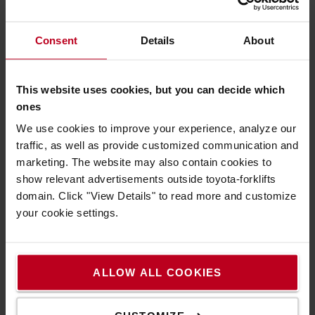
elhelyezett napelemek segítségével állítják elő.
Consent
Details
About
Fenntartható elvek a gyakorlatban
A fenntarthatóság a Toyota Material Handling Europe
This website uses cookies, but you can decide which
vállalati kultúrájának és prioritásainak középpontjában áll. A
ones
megújuló villamos energiára való áttérés egyike annak a több
We use cookies to improve your experience, analyze our
mint 200 projektnek, amelybe a vállalat jelenleg az
traffic, as well as provide customized communication and
energiahatékonyság és a kibocsátás csökkentése érdekében
marketing. The website may also contain cookies to
beruház. A projektek lehetővé tették, hogy a teljes európai
show relevant advertisements outside toyota-forklifts
szervezet 2012 óta 29%-kal csökkentse CO
-kibocsátását. Az
2
domain. Click "View Details" to read more and customize
energiaprogram lehetővé tette az energiaköltségek 10%-os
your cookie settings.
csökkentését, hozzájárulva mind a környezeti, mind pedig a
pénzügyi fenntarthatósághoz.
A további jelentős tényezők közé tartozik az a vállalati
program, amelynek célja, hogy 2025-re minden egység ISO
ALLOW ALL COOKIES
50001 tanúsítást szerezzen, valamint az ágazat első
kibocsátásmentes gyárának létrehozása, amely 2020-ban,