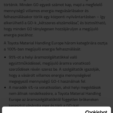
történik. Minden GO egyedi számot kap, majd a megfelelő
mennyiségű villamos energia megvásárlásakor és
felhasználásakor törlik egy központi nyilvántartásban – így
elkerülhető a GO-k „kétszeres elszámolása”, és biztosítható,
hogy minden GO ténylegesen hozzájáruljon a megújuló
energia piacához.
A Toyota Material Handling Europe három kategóriára osztja
a 100%-ban megújuló energia felhasználását:
95%-ot a helyi áramszolgáltatókkal való
együttműködéssel, megújuló áramra vonatkozó
szerződések révén szerez be. A szolgáltatók igazolják,
hogy a vásárolt villamos energia mennyiségével
megegyező mennyiségű GO-t használnak fel.
A maradék 4%-ra vonatkozóan, ahol helyi megoldások
nem állnak rendelkezésre, a Toyota Material Handling
Europe az áramszolgáltatóktól független brókereken
keresztül vásárolja meg és törli a GO-kat.
A maradék 1%-ot különböző európai létesítményekben