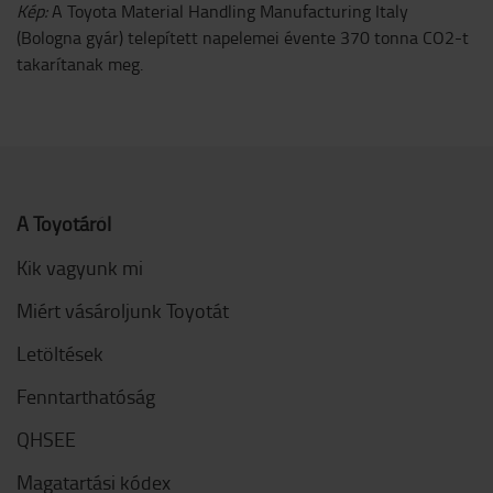
Kép:
A Toyota Material Handling Manufacturing Italy
(Bologna gyár) telepített napelemei évente 370 tonna CO2-t
takarítanak meg.
A Toyotáról
Kik vagyunk mi
Miért vásároljunk Toyotát
Letöltések
Fenntarthatóság
QHSEE
Magatartási kódex