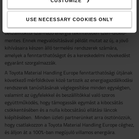
CUSTOMIZE
egy évtizeddel a tervezett határidő előtt készült el. A
svédországi Mjölbyben található létesítményt megújuló
villamos energia, távfűtés és folyékony biogáz működteti, így
USE NECESSARY COOKIES ONLY
az üzem mind a helyszíni tevékenységek, mind a
beszállítóktól származó energia tekintetében szén-dioxid-
mentes. Ennek megvalósításával példát mutat az új, a jövő
kihívásaira készen álló termelési rendszerek számára,
amelyek a fenntarthatóságot és a kereskedelmi növekedést
egyaránt szorgalmazzák.
A Toyota Material Handling Europe fenntarthatósági útjának
következő mérföldkövei közé tartozik az energiagazdálkodási
rendszerek tanúsításának véglegesítése minden egységben,
valamint az ügyfelekkel és beszállítókkal való szoros
együttműködés, hogy támogassák egymást a kibocsátás
csökkentésében és a nulla kibocsátású ellátási láncok
kiépítésében. Minden üzleti partnerünket arra ösztönözzük,
hogy csatlakozzon a Toyota Material Handling Europe céghez,
és álljon át a 100%-ban megújuló villamos energiára.