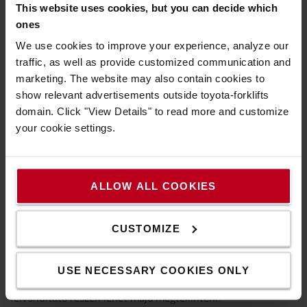
megelőzni, valamint javítani a targoncák kihasználtságán. Ez
This website uses cookies, but you can decide which
azért fontos, mert a logisztikában ez a két terület az, ahol a
ones
legnagyobb arányban keletkezik hulladék, illetve ahol a
We use cookies to improve your experience, analyze our
legtöbb szükségtelen műveletet hajtják végre.
traffic, as well as provide customized communication and
marketing. The website may also contain cookies to
show relevant advertisements outside toyota-forklifts
A HMI 2020-as rendezvényen kiállító Toyota számára a
domain. Click "View Details" to read more and customize
környezetvédelem is fontos szerepet játszik. Az elmúlt
your cookie settings.
években a vállalat már egyedi, moduláris kialakítással szereli
össze saját lítiumion-akkumulátorait. Az új típusú
akkumulátoroknak köszönhetően teljesen új alapokra
helyezhető a helykihasználás, a targoncák pedig jóval
ALLOW ALL COOKIES
könnyebbek lehetnek. A több cellából készülő akkumulátorok
sokkal tovább használhatók, akár több targoncát is képesek
CUSTOMIZE
egymás után kiszolgálni, majd pedig selejtezésük és
újrahasznosításuk előtt alkalmasak például a napenergiával
előállított áram tárolására is. Az energia felhasználásának
USE NECESSARY COOKIES ONLY
ezen úttörő módját a Toyota energiahatékony megoldásait
felvonultató részen lehet majd megtekinteni.