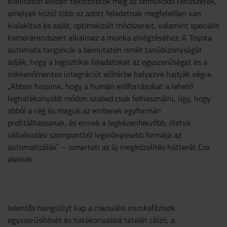
kiállításon élőben tekinthetők meg az önműködő rendszerek,
amelyek közül több az adott feladatnak megfelelően van
kialakítva és saját, optimalizált módszereit, valamint speciális
kamerarendszert alkalmaz a munka elvégzéséhez. A Toyota
automata targoncái a bemutatón ismét tanúbizonyságát
adják, hogy a logisztikai feladatokat az egyszerűséget és a
zökkenőmentes integrációt előtérbe helyezve hajtják végre.
„Abban hiszünk, hogy a humán erőforrásokat a lehető
leghatékonyabb módon szabad csak felhasználni, úgy, hogy
abból a cég és maguk az emberek egyformán
profitálhassanak, és ennek a legkézenfekvőbb, illetve
vállalkozási szempontból legelőnyösebb formája az
automatizálás” – ismerteti az új megközelítés hátterét Cox
alelnök.
Jelentős hangsúlyt kap a manuális munkafázisok
egyszerűsítését és hatékonyabbá tételét célzó, a