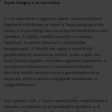
Toyota Village a 4-es csarnokban
A 4-es csarnokban a logisztikai szektor automatizálásával
foglalkozó kiállítók kapnak helyet, a Toyota pedig egy külön
részen, a Toyota Village-ben vonultatja fel bemutatásra szánt
termékeit. A kiállítás többféle területtel is kiemelten
foglalkozik. Az alelnök ismertette a kiállítás főbb
mozgatórugóit: „A Toyotát már régóta a racionalizált
gondolkodásmód éllovasának tekintik, amely a japán zero
muda filozófia jegyében minimálisra igyekszik csökkenteni a
szükségtelen folyamatokat és a keletkező hulladékot.
Munkánk minden területét ennek a gondolkodásmódnak
vetjük alá, amiről a standra kilátogatók személyesen is
meggyőződhetnek.”
Ami a gépeket illeti, a Toyota repertoárjában megtalálhatók a
manuális, az automata és az önműködő megoldások is. A