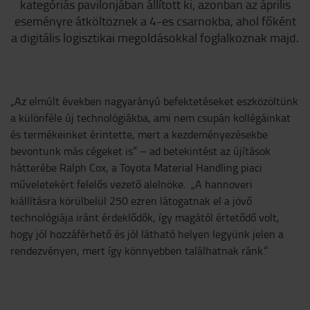
kategóriás pavilonjában állított ki, azonban az április
eseményre átköltöznek a 4-es csarnokba, ahol főként
a digitális logisztikai megoldásokkal foglalkoznak majd.
„Az elmúlt években nagyarányú befektetéseket eszközöltünk
a különféle új technológiákba, ami nem csupán kollégáinkat
és termékeinket érintette, mert a kezdeményezésekbe
bevontunk más cégeket is” – ad betekintést az újítások
hátterébe Ralph Cox, a Toyota Material Handling piaci
műveletekért felelős vezető alelnöke. „A hannoveri
kiállításra körülbelül 250 ezren látogatnak el a jövő
technológiája iránt érdeklődők, így magától értetődő volt,
hogy jól hozzáférhető és jól látható helyen legyünk jelen a
rendezvényen, mert így könnyebben találhatnak ránk.”