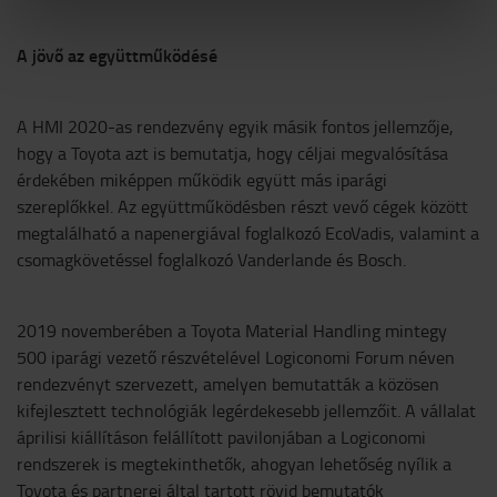
A jövő az együttműködésé
A HMI 2020-as rendezvény egyik másik fontos jellemzője,
hogy a Toyota azt is bemutatja, hogy céljai megvalósítása
érdekében miképpen működik együtt más iparági
szereplőkkel. Az együttműködésben részt vevő cégek között
megtalálható a napenergiával foglalkozó EcoVadis, valamint a
csomagkövetéssel foglalkozó Vanderlande és Bosch.
2019 novemberében a Toyota Material Handling mintegy
500 iparági vezető részvételével Logiconomi Forum néven
rendezvényt szervezett, amelyen bemutatták a közösen
kifejlesztett technológiák legérdekesebb jellemzőit. A vállalat
áprilisi kiállításon felállított pavilonjában a Logiconomi
rendszerek is megtekinthetők, ahogyan lehetőség nyílik a
Toyota és partnerei által tartott rövid bemutatók