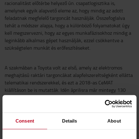
racionalitást előtérbe helyező ún. csapatlogisztika is,
amelynek egyik alapvető eleme az, hogy mindig az adott
feladatnak megfelelő targoncát használják. Összefoglalva
tehát a módszer alapja, hogy a különböző folyamatokat úgy
kell megszervezni, hogy az egyes munkafázisokhoz mindig a
leginkább alkalmas gépet használják, ezzel csökkentve a
szükségtelen munkát és erőfeszítéseket.
A szakmában a Toyota volt az első, amely az elektromos
meghajtású raktári targoncákat alapfelszereltségként ellátta
telematikai rendszerekkel, és ezt a 2018-as CeMAT
kiállításon be is mutatták. Idén áprilisra már mintegy 130
000, hálózatba csatlakoztatott járművet használnak
világszerte. A 2020-as HMI kiállításon külön helyet
szentelnek a hálózatba kötött járművek és szolgáltatások
előnyeinek bemutatására, amelyek között mindenképpen
Consent
Details
About
kiemelendő a prediktív és kibővített szerviz, illetve az, hogy a
telematikai adatok birtokában miképpen lehet a károkat