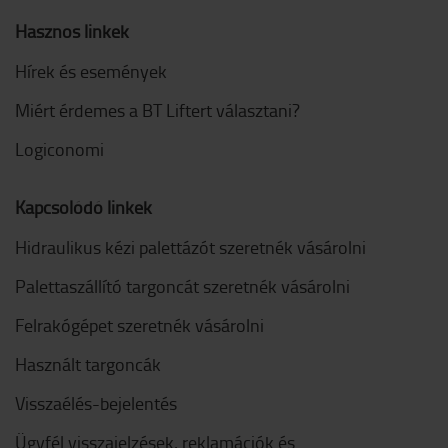
Hasznos linkek
Hírek és események
Miért érdemes a BT Liftert választani?
Logiconomi
Kapcsolódó linkek
Hidraulikus kézi palettázót szeretnék vásárolni
Palettaszállító targoncát szeretnék vásárolni
Felrakógépet szeretnék vásárolni
Használt targoncák
Visszaélés-bejelentés
Ügyfél visszajelzések, reklamációk és