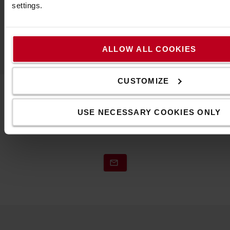
settings.
Fedezze fel kínálatunkat
ALLOW ALL COOKIES
CUSTOMIZE
Vegye fel velünk a kapcsolatot
USE NECESSARY COOKIES ONLY