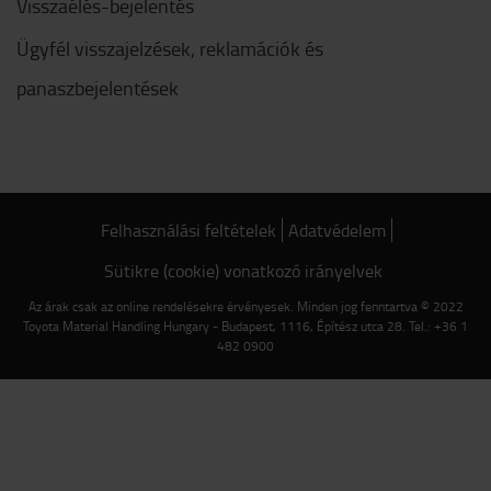
Visszaélés-bejelentés
Ügyfél visszajelzések, reklamációk és
panaszbejelentések
Felhasználási feltételek
Adatvédelem
Sütikre (cookie) vonatkozó irányelvek
Az árak csak az online rendelésekre érvényesek. Minden jog fenntartva © 2022
Toyota Material Handling Hungary - Budapest, 1116, Építész utca 28. Tel.: +36 1
482 0900