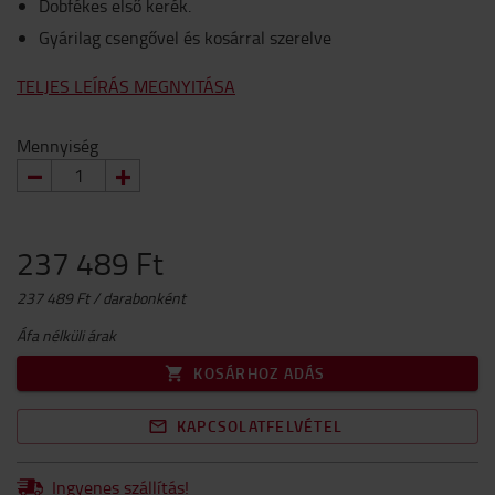
Dobfékes első kerék.
Gyárilag csengővel és kosárral szerelve
TELJES LEÍRÁS MEGNYITÁSA
Mennyiség
237 489 Ft
237 489 Ft / darabonként
Áfa nélküli árak
KOSÁRHOZ ADÁS
KAPCSOLATFELVÉTEL
Ingyenes szállítás!