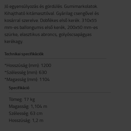
Jó egyensúlyozás és gördülés. Gumimarkolatok.
Kihajtható kitámasztóval. Gyárilag csengővel és
kosárral szerelve. Dobfékes első kerék. 310x55
mm-es ballongumis első kerék, 200x50 mm-es
szürke, elasztikus abroncs, golyóscsapágyas
kerékagy.
Technikai specifikációk
*Hosszúság (mm): 1200
*Szélesség (mm): 630
*Magasság (mm): 1104
Specifikáció
Tömeg
:
17
kg
Magasság
:
1,104
m
Szélesség
:
63
cm
Hosszúság
:
1,2
m